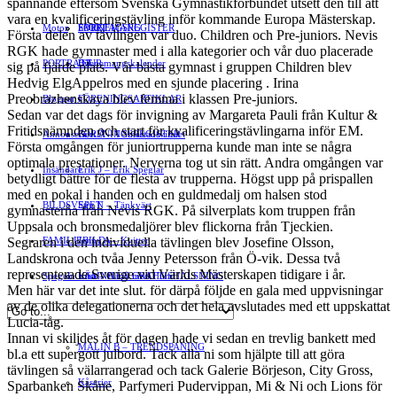
spännande eftersom Svenska Gymnastikförbundet utsett den till att
vara en kvalificeringstävling inför kommande Europa Mästerskap.
Motor
EVENEMANG
FÖRETAGSREGISTER
SPORT
Första delen av tävlingen var duo. Children och Pre-juniors. Nevis
RGK hade gymnaster med i alla kategorier och vår duo placerade
PORTRÄTT
Evenemangskalender
DJUR
sig på fjärde plats. Vår bästa gymnast i gruppen Children blev
Hedvig ElgAppelros med en sjunde placering . Irina
Preobrazhenskaya blev femma i klassen Pre-juniors.
Bloggar
FÖRENINGSARTIKLAR
»
Sedan var det dags för invigning av Margareta Pauli från Kultur &
Fritidsnämnden och start för kvalificeringstävlingarna inför EM.
Annonsera
FÖRENINGSREGISTER
Gert Å – I Småstadsvimlet
Första omgången för juniortrupperna kunde man inte se några
optimala prestationer. Nerverna tog ut sin rätt. Andra omgången var
Insändare
Erik J – Erik Speglar
betydligt bättre för de flesta av trupperna. Högst upp på prispallen
med en pokal i handen och en guldmedalj om halsen stod
BILDSVEPET
Stig N – Tänkvärt
gymnasterna från Nevis RGK. På silverplats kom truppen från
Uppsala och bronsmedaljörer blev flickorna från Tjeckien.
Segraren i den individuella tävlingen blev Josefine Olsson,
FAMILJEBILD
Jenny A – Kvitter
»
Landskrona och tvåa Jenny Petersson från Ö-vik. Dessa två
representerade Sverige vid Världs Mästerskapen tidigare i år.
Spegeln Info
Yrsa – Hand med Hund
LÄMNA EN GRATTISHÄLSNING
Men här var det inte slut. för därpå följde en gala med uppvisningar
av de olika delegationerna och det hela avslutades med ett uppskattat
Hvilan – Trädgårdstips
Lucia-tåg.
Innan vi skiljdes åt för dagen hade vi sedan en trevlig bankett med
MALIN B – TRENDSPANING
bl.a ett supergott julbord. Tack alla ni som hjälpte till att göra
tävlingen så välarrangerad och tack Galerie Börjeson, City Gross,
Kåserier
Sparbanken Skåne, Parfymeri Pudervippan, Mi & Ni och Lions för