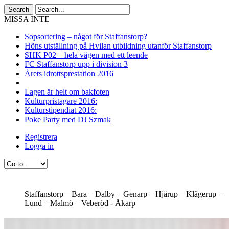
MISSA INTE
Sopsortering – något för Staffanstorp?
Höns utställning på Hvilan utbildning utanför Staffanstorp
SHK P02 – hela vägen med ett leende
FC Staffanstorp upp i division 3
Årets idrottsprestation 2016
Lagen är helt om bakfoten
Kulturpristagare 2016:
Kulturstipendiat 2016:
Poke Party med DJ Szmak
Registrera
Logga in
Staffanstorp –
Bara –
Dalby –
Genarp –
Hjärup –
Klågerup –
Lund –
Malmö –
Veberöd -
Åkarp