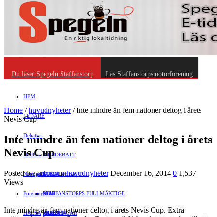
Du läser Spegeln Staffanstorp
Läs Staffanstorpsmotorförening
HEM
Home
/
huvudnyheter
/
Inte mindre än fem nationer deltog i årets
LEDARE
Nevis Cup
Debatt
»
Inte mindre än fem nationer deltog i årets
Nevis Cup
NÖJE
»
RIKSDEBATT
Posted by:
admin
in
huvudnyheter
December 16, 2014
0
1,537
Näringsliv
LOKALDEBATT
KULTUR
»
Views
Föreningsliv
STAFFANSTORPS FULLMÄKTIGE
Mat
JOBB
»
Inte mindre än fem nationer deltog i årets Nevis Cup. Extra
HÄLSA
VAL 2014
RESOR
HANDEL
FÖRENINGAR