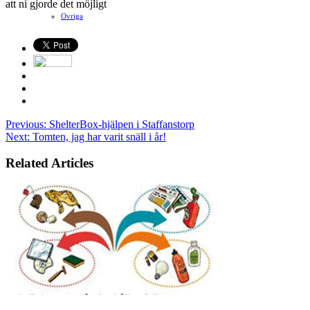
att ni gjorde det möjligt
Ovriga
Previous:
ShelterBox-hjälpen i Staffanstorp
Next:
Tomten, jag har varit snäll i år!
Related Articles