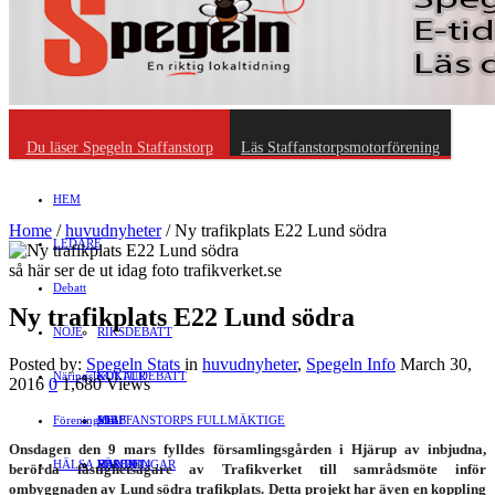
Du läser Spegeln Staffanstorp
Läs Staffanstorpsmotorförening
HEM
Home
/
huvudnyheter
/
Ny trafikplats E22 Lund södra
LEDARE
så här ser de ut idag foto trafikverket.se
Debatt
Ny trafikplats E22 Lund södra
NÖJE
RIKSDEBATT
Posted by:
Spegeln Stats
in
huvudnyheter
,
Spegeln Info
March 30,
Näringsliv
LOKALDEBATT
KULTUR
2016
0
1,680 Views
Föreningsliv
STAFFANSTORPS FULLMÄKTIGE
Mat
JOBB
Onsdagen den 9 mars fylldes församlings­gården i Hjärup av inbjudna,
HÄLSA
VAL 2014
RESOR
HANDEL
FÖRENINGAR
berörda fastighetsägare av Trafikverket till sam­rådsmöte inför
ombyggnaden av Lund södra trafikplats. Detta projekt har även en koppling