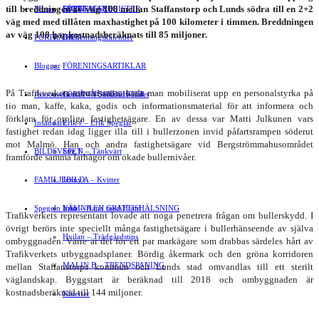
till breddningen av väg 108 mellan Staffanstorp och Lunds södra till en 2+2
Motor
EVENEMANG
FÖRETAGSREGISTER
SPORT
väg med med tillåten maxhastighet på 100 kilometer i timmen. Breddningen
av väg 108 har kostnadsberäknats till 85 miljoner.
PORTRÄTT
Evenemangskalender
DJUR
Bloggar
FÖRENINGSARTIKLAR
På Trafikverkets samrådsmöte hade man mobiliserat upp en personalstyrka på
Annonsera
FÖRENINGSREGISTER
Gert Å – I Småstadsvimlet
tio man, kaffe, kaka, godis och informations­material för att informera och
förklara för oroliga fastighetsägare. En av dessa var Matti Julkunen vars
Insändare
Erik J – Erik Speglar
fastighet redan idag ligger illa till i bullerzonen invid påfartsrampen söderut
mot Malmö. Han och andra fastighetsägare vid Bergström­mahusområdet
BILDSVEPET
Stig N – Tänkvärt
framförde samma farhågor om ökade bullernivåer.
FAMILJEBILD
Jenny A – Kvitter
Spegeln Info
Yrsa – Hand med Hund
LÄMNA EN GRATTISHÄLSNING
Trafikverkets representant lovade att noga penetrera frågan om bullerskydd. I
övrigt berörs inte speciellt många fastighetsägare i bullerhänseende av själva
Hvilan – Trädgårdstips
ombyggnaden. Värre är det för ett par markägare som drabbas särdeles hårt av
Trafikverkets utbyggnadsplaner. Bördig åkermark och den gröna korridoren
MALIN B – TRENDSPANING
mellan Staffanstorps kommun och Lunds stad omvandlas till ett sterilt
väglandskap. Byggstart är beräknad till 2018 och ombyggnaden är
kostnadsberäknad till 144 miljoner.
Kåserier