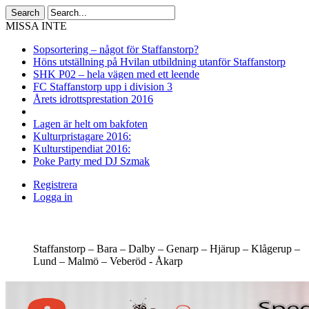
MISSA INTE
Sopsortering – något för Staffanstorp?
Höns utställning på Hvilan utbildning utanför Staffanstorp
SHK P02 – hela vägen med ett leende
FC Staffanstorp upp i division 3
Årets idrottsprestation 2016
Lagen är helt om bakfoten
Kulturpristagare 2016:
Kulturstipendiat 2016:
Poke Party med DJ Szmak
Registrera
Logga in
Staffanstorp –
Bara –
Dalby –
Genarp –
Hjärup –
Klågerup –
Lund –
Malmö –
Veberöd -
Åkarp