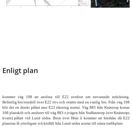
Enligt plan
kommer väg 108 att ansluta till E22 nordost om nuvarande sträckning.
Befintlig bro/rondell över E22 rivs och ersätts med en vanlig bro. Från väg 108
blir det en direkt påfart mot E22 riktning norrut. Väg 885 från Knästorp korsar
108 planskilt och ansluter till väg 883:s (vägen från Staffanstorp över Knästorps
kvarn) påfart vid Lund södra. Bron över Höje å kommer att breddas då E22
planeras få ytterligare två körfält från Lund södra norrut till nästa trafikplats.