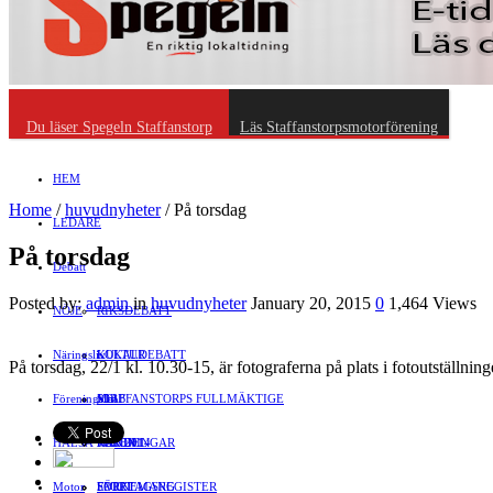
Du läser Spegeln Staffanstorp
Läs Staffanstorpsmotorförening
HEM
Home
/
huvudnyheter
/
På torsdag
LEDARE
På torsdag
Debatt
Posted by:
admin
in
huvudnyheter
January 20, 2015
0
1,464 Views
NÖJE
RIKSDEBATT
Näringsliv
LOKALDEBATT
KULTUR
På torsdag, 22/1 kl. 10.30-15, är fotograferna på plats i fotoutställn
Föreningsliv
STAFFANSTORPS FULLMÄKTIGE
Mat
JOBB
HÄLSA
VAL 2014
RESOR
HANDEL
FÖRENINGAR
Motor
EVENEMANG
FÖRETAGSREGISTER
SPORT