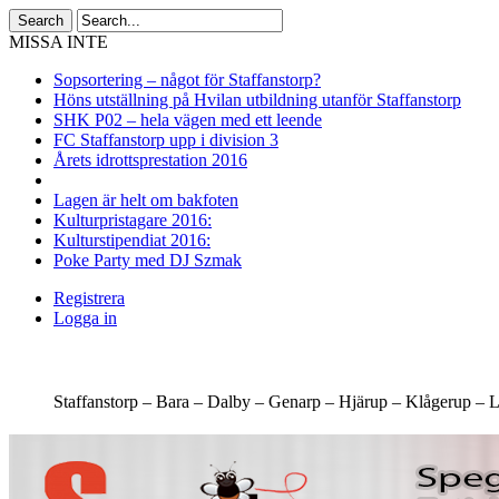
MISSA INTE
Sopsortering – något för Staffanstorp?
Höns utställning på Hvilan utbildning utanför Staffanstorp
SHK P02 – hela vägen med ett leende
FC Staffanstorp upp i division 3
Årets idrottsprestation 2016
Lagen är helt om bakfoten
Kulturpristagare 2016:
Kulturstipendiat 2016:
Poke Party med DJ Szmak
Registrera
Logga in
Staffanstorp –
Bara –
Dalby –
Genarp –
Hjärup –
Klågerup –
L