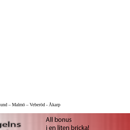
und –
Malmö –
Veberöd -
Åkarp