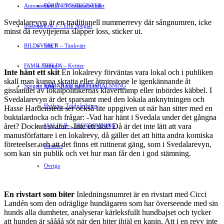
Annonsera
FÖRENINGSREGISTER
Gert Å – I Småstadsvimlet
Svedalarevyn är en traditionell nummerrevy där sångnumren, icke
Insändare
Erik J – Erik Speglar
minst då revytjejerna släpper loss, sticker ut.
BILDSVEPET
Stig N – Tänkvärt
FAMILJEBILD
Jenny A – Kvitter
Inte hänt ett skit
En lokalrevy förväntas vara lokal och i publiken
skall man kunna skratta eller åtminstone le igenkännande åt
Spegeln Info
Yrsa – Hand med Hund
LÄMNA EN GRATTISHÄLSNING
gisslandet av lokalpolitikernas klavertramp eller inbördes käbbel. I
Svedalarevyn är det sparsamt med den lokala anknytningen och
Hvilan – Trädgårdstips
Hasse Hardenstedt ser också lite uppgiven ut när han sitter med en
buktalardocka och frågar: -Vad har hänt i Svedala under det gångna
året? Dockan svarar: -Inte ett skit! Då är det inte lätt att vara
MALIN B – TRENDSPANING
manusförfattare i en lokalrevy, då gäller det att hitta andra komiska
företeelser och att det finns ett rutinerat gäng, som i Svedalarevyn,
Kåserier
som kan sin publik och vet hur man får den i god stämning.
Ovriga
En rivstart som biter
Inledningsnumret är en rivstart med Cicci
Landén som den odräglige hundägaren som har överseende med sin
hunds alla dumheter, analyserar kärleksfullt hundbajset och tycker
att hunden är såååå söt när den biter ihjäl en kanin. Att i en revy inte