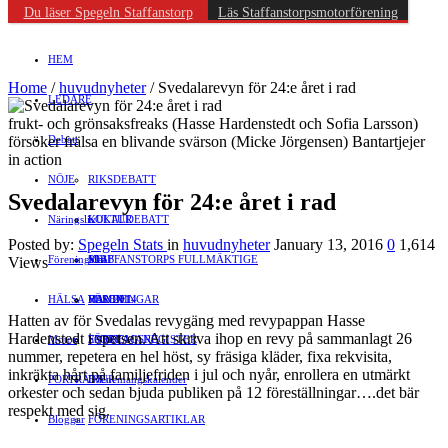
Du läser Spegeln Staffanstorp
Läs Staffanstorpsmotorförening
HEM
Home
/
huvudnyheter
/
Svedalarevyn för 24:e året i rad
LEDARE
frukt- och grönsaksfreaks (Hasse Hardenstedt och Sofia Larsson)
försöker frälsa en blivande svärson (Micke Jörgensen) Bantartjejer
Debatt
in action
NÖJE
RIKSDEBATT
Svedalarevyn för 24:e året i rad
Näringsliv
LOKALDEBATT
KULTUR
Posted by:
Spegeln Stats
in
huvudnyheter
January 13, 2016
0
1,614
Föreningsliv
STAFFANSTORPS FULLMÄKTIGE
Mat
JOBB
Views
HÄLSA
VAL 2014
RESOR
HANDEL
FÖRENINGAR
Hatten av för Svedalas revygäng med revypappan Hasse
Hardenstedt i spetsen. Att skriva ihop en revy på sammanlagt 26
Motor
EVENEMANG
FÖRETAGSREGISTER
SPORT
nummer, repetera en hel höst, sy fräsiga kläder, fixa rekvisita,
inkräkta hårt på familjefriden i jul och nyår, enrollera en utmärkt
PORTRÄTT
Evenemangskalender
DJUR
orkester och sedan bjuda publiken på 12 föreställningar….det bär
respekt med sig.
Bloggar
FÖRENINGSARTIKLAR