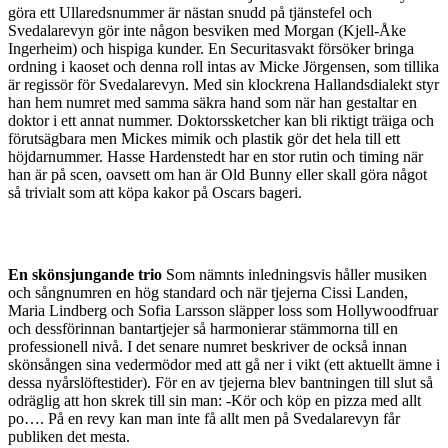
göra ett Ullaredsnummer är nästan snudd på tjänstefel och
Svedalarevyn gör inte någon besviken med Morgan (Kjell-Åke
Ingerheim) och hispiga kunder. En Securitasvakt försöker bringa
ordning i kaoset och denna roll intas av Micke Jörgensen, som tillika
är regissör för Svedalarevyn. Med sin klockrena Hallandsdialekt styr
han hem numret med samma säkra hand som när han gestaltar en
doktor i ett annat nummer. Doktorssketcher kan bli riktigt träiga och
förutsägbara men Mickes mimik och plastik gör det hela till ett
höjdarnummer. Hasse Hardenstedt har en stor rutin och timing när
han är på scen, oavsett om han är Old Bunny eller skall göra något
så trivialt som att köpa kakor på Oscars bageri.
En skönsjungande trio
Som nämnts inledningsvis håller musiken
och sångnumren en hög standard och när tjejerna Cissi Landen,
Maria Lindberg och Sofia Larsson släpper loss som Hollywoodfruar
och dessförinnan bantartjejer så harmonierar stämmorna till en
professionell nivå. I det senare numret beskriver de också innan
skönsången sina vedermödor med att gå ner i vikt (ett aktuellt ämne i
dessa nyårslöftestider). För en av tjejerna blev bantningen till slut så
odräglig att hon skrek till sin man: -Kör och köp en pizza med allt
po…. På en revy kan man inte få allt men på Svedalarevyn får
publiken det mesta.