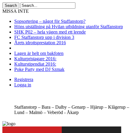
MISSA INTE
Sopsortering – något för Staffanstorp?
Höns utställning på Hvilan utbildning utanför Staffanstorp
SHK P02 – hela vägen med ett leende
FC Staffanstorp upp i division 3
Årets idrottsprestation 2016
Lagen är helt om bakfoten
Kulturpristagare 2016:
Kulturstipendiat 2016:
Poke Party med DJ Szmak
Registrera
Logga in
Staffanstorp –
Bara –
Dalby –
Genarp –
Hjärup –
Klågerup –
Lund –
Malmö –
Veberöd -
Åkarp