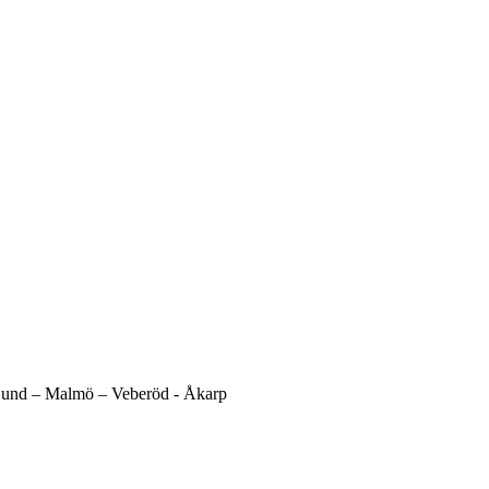
und –
Malmö –
Veberöd -
Åkarp