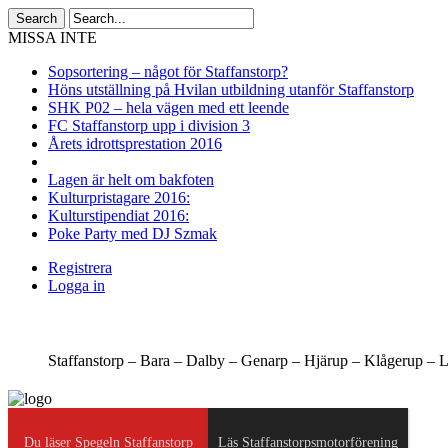
MISSA INTE
Sopsortering – något för Staffanstorp?
Höns utställning på Hvilan utbildning utanför Staffanstorp
SHK P02 – hela vägen med ett leende
FC Staffanstorp upp i division 3
Årets idrottsprestation 2016
Lagen är helt om bakfoten
Kulturpristagare 2016:
Kulturstipendiat 2016:
Poke Party med DJ Szmak
Registrera
Logga in
Staffanstorp –
Bara –
Dalby –
Genarp –
Hjärup –
Klågerup –
L
Du läser Spegeln Staffanstorp
Läs Staffanstorpsmotorförening