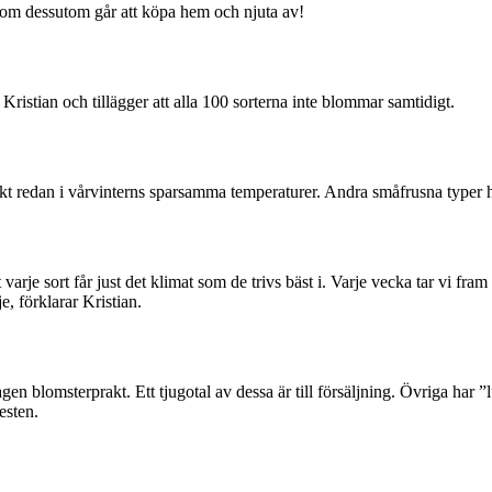
 som dessutom går att köpa hem och njuta av!
 Kristian och tillägger att alla 100 sorterna inte blommar samtidigt.
t redan i vårvinterns sparsamma temperaturer. Andra småfrusna typer hut
t varje sort får just det klimat som de trivs bäst i. Varje vecka tar vi f
e, förklarar Kristian.
en blomsterprakt. Ett tjugotal av dessa är till försäljning. Övriga har ”lur
esten.