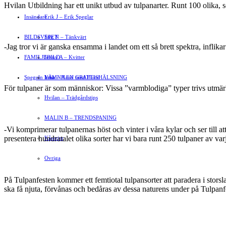
Hvilan Utbildning har ett unikt utbud av tulpanarter. Runt 100 olika,
Insändare
Erik J – Erik Speglar
BILDSVEPET
Stig N – Tänkvärt
-Jag tror vi är ganska ensamma i landet om ett så brett spektra, inflikar
FAMILJEBILD
Jenny A – Kvitter
Spegeln Info
Yrsa – Hand med Hund
LÄMNA EN GRATTISHÄLSNING
För tulpaner är som människor: Vissa ”varmblodiga” typer trivs utmärk
Hvilan – Trädgårdstips
MALIN B – TRENDSPANING
-Vi komprimerar tulpanernas höst och vinter i våra kylar och ser till at
presentera hundratalet olika sorter har vi bara runt 250 tulpaner av varj
Kåserier
Ovriga
På Tulpanfesten kommer ett femtiotal tulpansorter att paradera i storslag
ska få njuta, förvånas och bedåras av dessa naturens under på Tulpanf