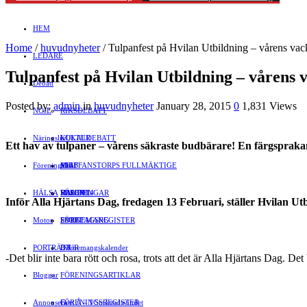
HEM
Home
/
huvudnyheter
/
Tulpanfest på Hvilan Utbildning – vårens vack
LEDARE
Tulpanfest på Hvilan Utbildning – vårens v
Debatt
Posted by:
admin
in
huvudnyheter
January 28, 2015
0
1,831 Views
NÖJE
RIKSDEBATT
Näringsliv
LOKALDEBATT
KULTUR
Ett hav av tulpaner – vårens säkraste budbärare! En färgspraka
Föreningsliv
STAFFANSTORPS FULLMÄKTIGE
Mat
JOBB
HÄLSA
VAL 2014
RESOR
HANDEL
FÖRENINGAR
Inför Alla Hjärtans Dag, fredagen 13 Februari, ställer Hvilan Utb
Motor
EVENEMANG
FÖRETAGSREGISTER
SPORT
PORTRÄTT
Evenemangskalender
DJUR
-Det blir inte bara rött och rosa, trots att det är Alla Hjärtans Dag. De
Bloggar
FÖRENINGSARTIKLAR
Annonsera
FÖRENINGSREGISTER
Gert Å – I Småstadsvimlet