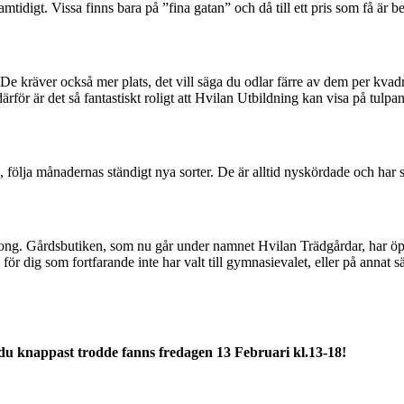
tidigt. Vissa finns bara på ”fina gatan” och då till ett pris som få är be
 De kräver också mer plats, det vill säga du odlar färre av dem per kvadrat
t därför är det så fantastiskt roligt att Hvilan Utbildning kan visa på tu
lja månadernas ständigt nya sorter. De är alltid nyskördade och har slup
 säsong. Gårdsbutiken, som nu går under namnet Hvilan Trädgårdar, har öp
ör dig som fortfarande inte har valt till gymnasievalet, eller på annat sä
du knappast trodde fanns fredagen 13 Februari kl.13-18!