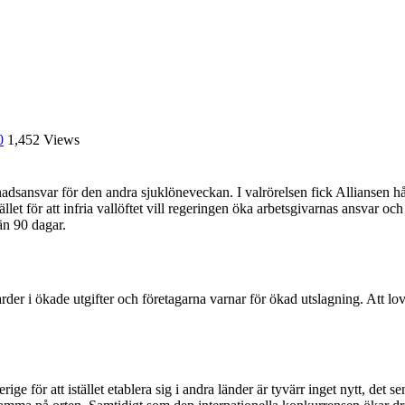
0
1,452 Views
nadsansvar för den andra sjuklöneveckan. I valrörelsen fick Alliansen hård
ället för att infria vallöftet vill regeringen öka arbetsgivarnas ansvar oc
än 90 dagar.
r i ökade utgifter och företagarna varnar för ökad utslagning. Att lova 
ige för att istället etablera sig i andra länder är tyvärr inget nytt, de