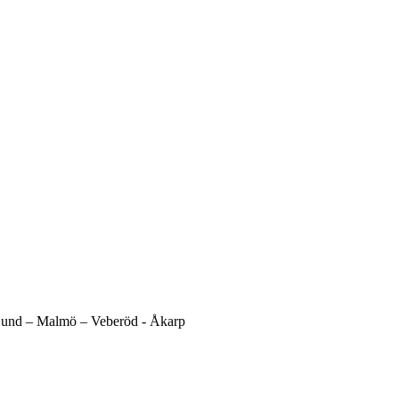
und –
Malmö –
Veberöd -
Åkarp