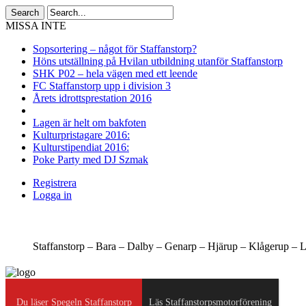
MISSA INTE
Sopsortering – något för Staffanstorp?
Höns utställning på Hvilan utbildning utanför Staffanstorp
SHK P02 – hela vägen med ett leende
FC Staffanstorp upp i division 3
Årets idrottsprestation 2016
Lagen är helt om bakfoten
Kulturpristagare 2016:
Kulturstipendiat 2016:
Poke Party med DJ Szmak
Registrera
Logga in
Staffanstorp –
Bara –
Dalby –
Genarp –
Hjärup –
Klågerup –
L
Du läser Spegeln Staffanstorp
Läs Staffanstorpsmotorförening