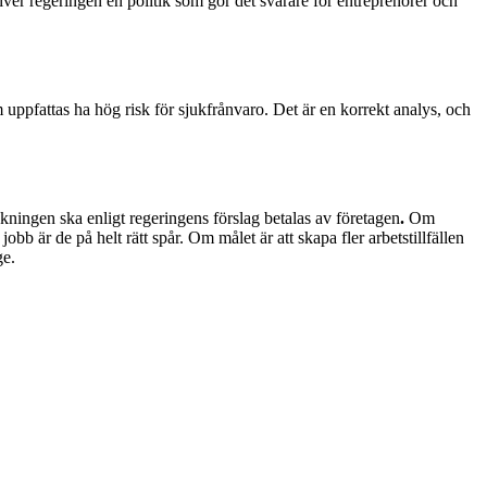
iver regeringen en politik som gör det svårare för entreprenörer och
 uppfattas ha hög risk för sjukfrånvaro. Det är en korrekt analys, och
kningen ska enligt regeringens förslag betalas av företagen
.
Om
jobb är de på helt rätt spår. Om målet är att skapa fler arbetstillfällen
ge.