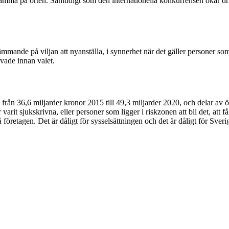
ksamma på orten. Samtidigt som den internationella konkurrensen ökar dr
mmande på viljan att nyanställa, i synnerhet när det gäller personer som
ovade innan valet.
rån 36,6 miljarder kronor 2015 till 49,3 miljarder 2020, och delar av ö
varit sjukskrivna, eller personer som ligger i riskzonen att bli det, att få 
 företagen. Det är dåligt för sysselsättningen och det är dåligt för Sveri