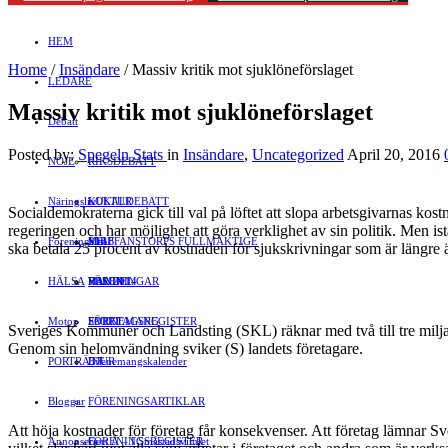
HEM
Home
/
Insändare
/
Massiv kritik mot sjuklöneförslaget
LEDARE
Massiv kritik mot sjuklöneförslaget
Debatt
Posted by:
Spegeln Stats
in
Insändare
,
Uncategorized
April 20, 2016
NÖJE
RIKSDEBATT
Näringsliv
LOKALDEBATT
KULTUR
Socialdemokraterna gick till val på löftet att slopa arbetsgivarnas kost
regeringen och har möjlighet att göra verklighet av sin politik. Men ist
Föreningsliv
STAFFANSTORPS FULLMÄKTIGE
Mat
JOBB
ska betala 25 procent av kostnaden för sjukskrivningar som är längre 
HÄLSA
VAL 2014
RESOR
HANDEL
FÖRENINGAR
Motor
EVENEMANG
FÖRETAGSREGISTER
SPORT
Sveriges Kommuner och Landsting (SKL) räknar med två till tre miljarde
Genom sin helomvändning sviker (S) landets företagare.
PORTRÄTT
Evenemangskalender
DJUR
Bloggar
FÖRENINGSARTIKLAR
Att höja kostnader för företag får konsekvenser. Att företag lämnar Sver
Annonsera
FÖRENINGSREGISTER
Gert Å – I Småstadsvimlet