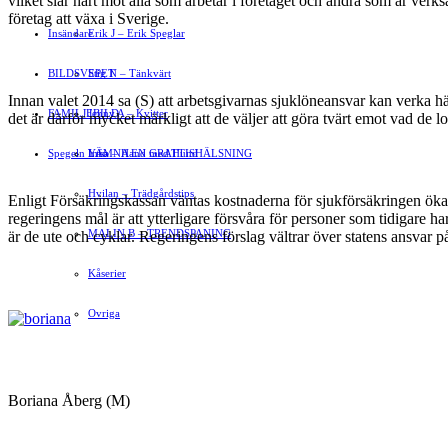
vilket slår hårt mot alla som arbetar i företaget och andra som är ver
företag att växa i Sverige.
Insändare
Erik J – Erik Speglar
BILDSVEPET
Stig N – Tänkvärt
Innan valet 2014 sa (S) att arbetsgivarnas sjuklöneansvar kan verka hä
FAMILJEBILD
Jenny A – Kvitter
det är därför mycket märkligt att de väljer att göra tvärt emot vad de l
Spegeln Info
Yrsa – Hand med Hund
LÄMNA EN GRATTISHÄLSNING
Hvilan – Trädgårdstips
Enligt Försäkringskassan väntas kostnaderna för sjukförsäkringen öka f
regeringens mål är att ytterligare försvåra för personer som tidigare har 
MALIN B – TRENDSPANING
är de ute och cyklar. Regeringens förslag vältrar över statens ansvar på
Kåserier
Ovriga
Boriana Åberg (M)