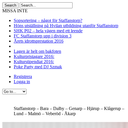
MISSA INTE
Sopsortering – något för Staffanstorp?
Höns utställning på Hvilan utbildning utanför Staffanstorp
SHK P02 – hela vägen med ett leende
FC Staffanstorp upp i division 3
Årets idrottsprestation 2016
Lagen är helt om bakfoten
Kulturpristagare 2016:
Kulturstipendiat 2016:
Poke Party med DJ Szmak
Registrera
Logga in
Staffanstorp –
Bara –
Dalby –
Genarp –
Hjärup –
Klågerup –
Lund –
Malmö –
Veberöd -
Åkarp