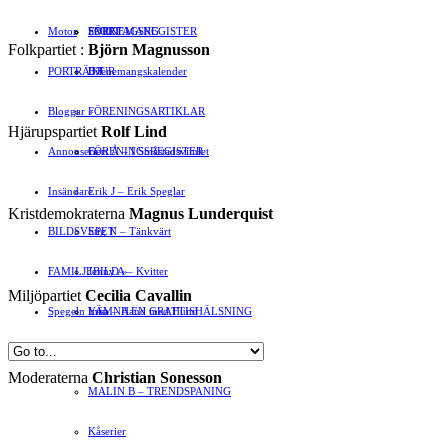
Motor
EVENEMANG
FÖRETAGSREGISTER
SPORT
Folkpartiet :
Björn Magnusson
PORTRÄTT
Evenemangskalender
DJUR
Bloggar
FÖRENINGSARTIKLAR
»
Hjärupspartiet
Rolf Lind
Annonsera
FÖRENINGSREGISTER
Gert Å – I Småstadsvimlet
Insändare
Erik J – Erik Speglar
Kristdemokraterna
Magnus Lunderquist
BILDSVEPET
Stig N – Tänkvärt
FAMILJEBILD
Jenny A – Kvitter
»
Miljöpartiet
Cecilia Cavallin
Spegeln Info
Yrsa – Hand med Hund
LÄMNA EN GRATTISHÄLSNING
Hvilan – Trädgårdstips
Moderaterna
Christian Sonesson
MALIN B – TRENDSPANING
Kåserier