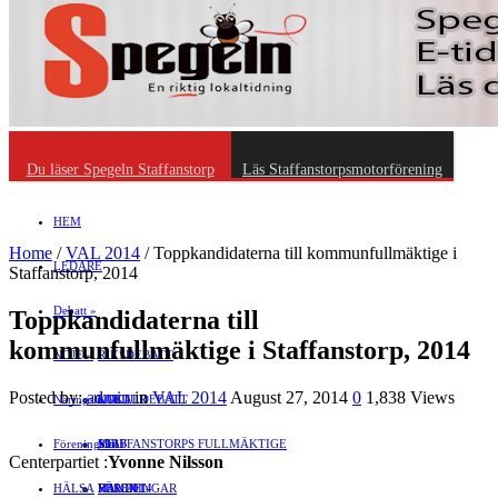
Du läser Spegeln Staffanstorp
Läs Staffanstorpsmotorförening
HEM
Home
/
VAL 2014
/
Toppkandidaterna till kommunfullmäktige i
LEDARE
Staffanstorp, 2014
Debatt
»
Toppkandidaterna till
kommunfullmäktige i Staffanstorp, 2014
NÖJE
»
RIKSDEBATT
Posted by:
admin
in
VAL 2014
August 27, 2014
0
1,838 Views
Näringsliv
LOKALDEBATT
KULTUR
»
Föreningsliv
STAFFANSTORPS FULLMÄKTIGE
Mat
JOBB
»
Centerpartiet :
Yvonne Nilsson
HÄLSA
VAL 2014
RESOR
HANDEL
FÖRENINGAR