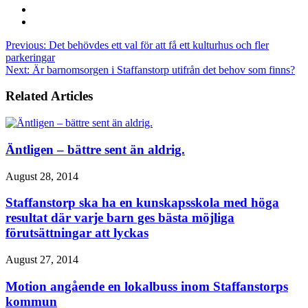
Previous:
Det behövdes ett val för att få ett kulturhus och fler
parkeringar
Next:
Är barnomsorgen i Staffanstorp utifrån det behov som finns?
Related Articles
Äntligen – bättre sent än aldrig.
August 28, 2014
Staffanstorp ska ha en kunskapsskola med höga
resultat där varje barn ges bästa möjliga
förutsättningar att lyckas
August 27, 2014
Motion angående en lokalbuss inom Staffanstorps
kommun