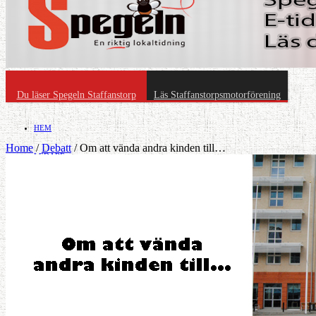
Du läser Spegeln Staffanstorp
Läs Staffanstorpsmotorförening
HEM
Home
/
Debatt
/
Om att vända andra kinden till…
LEDARE
Debatt
»
NÖJE
»
RIKSDEBATT
Näringsliv
LOKALDEBATT
KULTUR
»
Föreningsliv
STAFFANSTORPS FULLMÄKTIGE
Mat
JOBB
»
HÄLSA
VAL 2014
RESOR
HANDEL
FÖRENINGAR