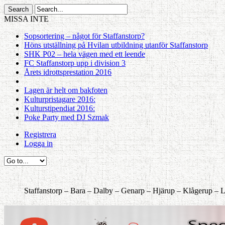
MISSA INTE
Sopsortering – något för Staffanstorp?
Höns utställning på Hvilan utbildning utanför Staffanstorp
SHK P02 – hela vägen med ett leende
FC Staffanstorp upp i division 3
Årets idrottsprestation 2016
Lagen är helt om bakfoten
Kulturpristagare 2016:
Kulturstipendiat 2016:
Poke Party med DJ Szmak
Registrera
Logga in
Staffanstorp –
Bara –
Dalby –
Genarp –
Hjärup –
Klågerup –
L