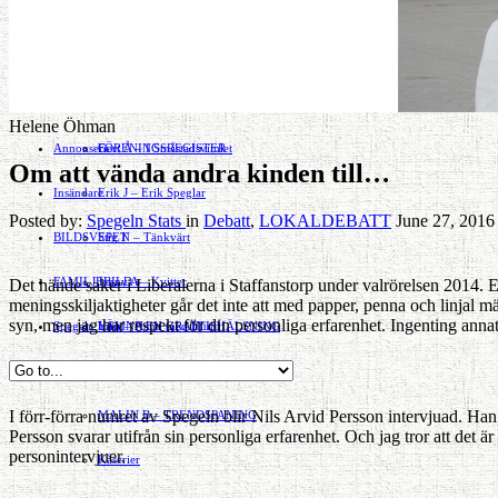
Motor
EVENEMANG
FÖRETAGSREGISTER
SPORT
PORTRÄTT
Evenemangskalender
DJUR
Bloggar
FÖRENINGSARTIKLAR
»
Helene Öhman
Annonsera
FÖRENINGSREGISTER
Gert Å – I Småstadsvimlet
Om att vända andra kinden till…
Insändare
Erik J – Erik Speglar
Posted by:
Spegeln Stats
in
Debatt
,
LOKALDEBATT
June 27, 2016
BILDSVEPET
Stig N – Tänkvärt
FAMILJEBILD
Jenny A – Kvitter
»
Det hände saker i Liberalerna i Staffanstorp under valrörelsen 2014. En
meningsskiljaktigheter går det inte att med papper, penna och linjal m
syn, men jag har respekt för din personliga erfarenhet. Ingenting anna
Spegeln Info
Yrsa – Hand med Hund
LÄMNA EN GRATTISHÄLSNING
Hvilan – Trädgårdstips
I förr-förra numret av Spegeln blir Nils Arvid Persson intervjuad. Han
MALIN B – TRENDSPANING
Persson svarar utifrån sin personliga erfarenhet. Och jag tror att det är
personintervjuer.
Kåserier