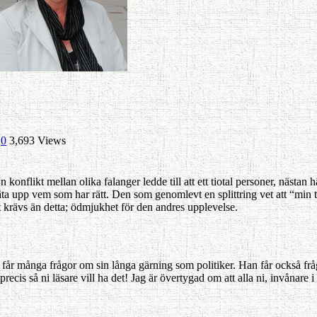
0
3,693 Views
 konflikt mellan olika falanger ledde till att ett tiotal personer, nästa
äta upp vem som har rätt. Den som genomlevt en splittring vet att “min t
t krävs än detta; ödmjukhet för den andres upplevelse.
 får många frågor om sin långa gärning som politiker. Han får också frå
 precis så ni läsare vill ha det! Jag är övertygad om att alla ni, invånar