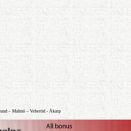
und –
Malmö –
Veberöd -
Åkarp