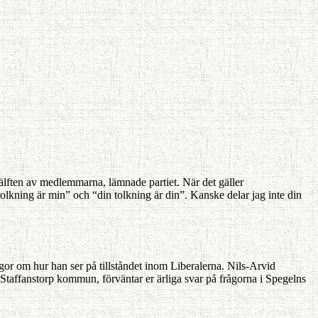
n hälften av medlemmarna, lämnade partiet. När det gäller
olkning är min” och “din tolkning är din”. Kanske delar jag inte din
gor om hur han ser på tillståndet inom Liberalerna. Nils-Arvid
e i Staffanstorp kommun, förväntar er ärliga svar på frågorna i Spegelns