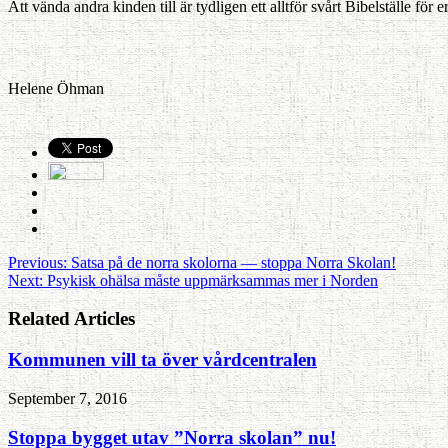
Att vända andra kinden till är tydligen ett alltför svårt Bibelställe fö
Helene Öhman
Previous:
Satsa på de norra skolorna — stoppa Norra Skolan!
Next:
Psykisk ohälsa måste uppmärksammas mer i Norden
Related Articles
Kommunen vill ta över vårdcentralen
September 7, 2016
Stoppa bygget utav ”Norra skolan” nu!