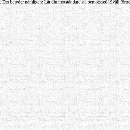
r er. Det betyder nämligen: Låt din motståndare stå oemotsagd! Svälj förtr