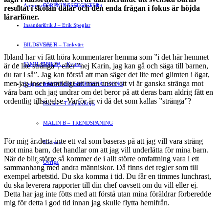
Annonsera
FÖRENINGSREGISTER
Gert Å – I Småstadsvimlet
resultat i skolan dalar och den enda frågan i fokus är höjda
lärarlöner.
Insändare
Erik J – Erik Speglar
BILDSVEPET
Stig N – Tänkvärt
Ibland har vi fått höra kommentarer hemma som ”i det här hemmet
FAMILJEBILD
Jenny A – Kvitter
är de lite stränga”, eller ”nej Karin, jag kan gå och säga till barnen,
du tar i så”. Jag kan förstå att man säger det lite med glimten i ögat,
men jag inser samtidigt att man anser att vi är ganska stränga mot
Spegeln Info
Yrsa – Hand med Hund
LÄMNA EN GRATTISHÄLSNING
våra barn och jag undrar om det beror på att deras barn aldrig fått en
ordentlig tillsägelse. Varför är vi då det som kallas ”stränga”?
Hvilan – Trädgårdstips
MALIN B – TRENDSPANING
För mig är detta inte ett val som baseras på att jag vill vara sträng
Kåserier
mot mina barn, det handlar om att jag vill underlätta för mina barn.
När de blir större så kommer de i allt större omfattning vara i ett
Ovriga
sammanhang med andra människor. Då finns det regler som till
exempel arbetstid. Du ska komma i tid. Du får en timmes lunchrast,
du ska leverera rapporter till din chef oavsett om du vill eller ej.
Detta har jag inte fötts med att förstå utan mina föräldrar förberedde
mig för detta i god tid innan jag skulle flytta hemifrån.