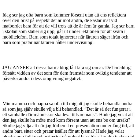
Idag ser jag ofta barn som kommer försent utan att ens reflektera
över den brist på respekt det är mot andra, de kastar mat vid
matbordet bara för att de vill trots att de är fem år gamla. Jag ser barn
i skolan som ställer sig upp, går ut under lektionen för att svara i
mobiltelefon. Barn som totalt ignorerar när läraren säger ifrån och
barn som pratar när läraren håller undervisning.
JAG ANSER att dessa barn aldrig fått lära sig ramar. De har aldrig
förstått vidden av det som för dem framstår som oviktig tenderar att
påverka andra i dess omgivning negativt.
Min mamma och pappa sa ofta till mig att jag skulle behandla andra
så som jag själv skulle vilja bli behandlad. “Det är så det fungerar i
ett samhälle där människor ska leva tillsammans”. Hade jag velat att
den jag skulle ha möte med kom försent utan att ens be om ursäkt?
Skulle jag vilja att när jag förberett en presentation under lång tid, att
andra bara sitter och pratar istället för att lyssna? Hade jag velat
plocka upp fullt med matrester på golvet bara för att andra tycker det