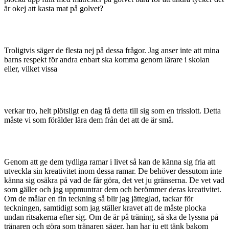
är okej att kasta mat på golvet?
Troligtvis säger de flesta nej på dessa frågor. Jag anser inte att mina
barns respekt för andra enbart ska komma genom lärare i skolan
eller, vilket vissa
verkar tro, helt plötsligt en dag få detta till sig som en trisslott. Detta
måste vi som förälder lära dem från det att de är små.
Genom att ge dem tydliga ramar i livet så kan de känna sig fria att
utveckla sin kreativitet inom dessa ramar. De behöver dessutom inte
känna sig osäkra på vad de får göra, det vet ju gränserna. De vet vad
som gäller och jag uppmuntrar dem och berömmer deras kreativitet.
Om de målar en fin teckning så blir jag jätteglad, tackar för
teckningen, samtidigt som jag ställer kravet att de måste plocka
undan ritsakerna efter sig. Om de är på träning, så ska de lyssna på
tränaren och göra som tränaren säger, han har ju ett tänk bakom