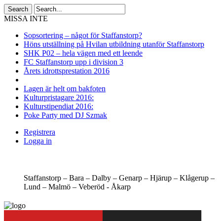
MISSA INTE
Sopsortering – något för Staffanstorp?
Höns utställning på Hvilan utbildning utanför Staffanstorp
SHK P02 – hela vägen med ett leende
FC Staffanstorp upp i division 3
Årets idrottsprestation 2016
Lagen är helt om bakfoten
Kulturpristagare 2016:
Kulturstipendiat 2016:
Poke Party med DJ Szmak
Registrera
Logga in
Staffanstorp –
Bara –
Dalby –
Genarp –
Hjärup –
Klågerup –
Lund –
Malmö –
Veberöd -
Åkarp