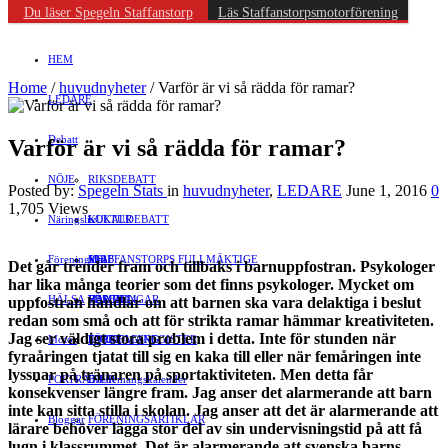
Du läser Spegeln Staffanstorp
Läs Staffanstorpsmotorförening
HEM
Home
/
huvudnyheter
/
Varför är vi så rädda för ramar?
LEDARE
Debatt
Varför är vi så rädda för ramar?
NÖJE
RIKSDEBATT
Posted by:
Spegeln Stats
in
huvudnyheter
,
LEDARE
June 1, 2016
0
1,705 Views
Näringsliv
LOKALDEBATT
KULTUR
Föreningsliv
STAFFANSTORPS FULLMÄKTIGE
Mat
JOBB
Det går trender fram och tillbaks i barnuppfostran. Psykologer
har lika många teorier som det finns psykologer. Mycket om
HÄLSA
VAL 2014
RESOR
HANDEL
FÖRENINGAR
uppfostran handlar om att barnen ska vara delaktiga i beslut
redan som små och att för strikta ramar hämmar kreativiteten.
Jag ser väldigt stora problem i detta. Inte för stunden när
Motor
EVENEMANG
FÖRETAGSREGISTER
SPORT
fyraåringen tjatat till sig en kaka till eller när femåringen inte
lyssnar på tränaren på sportaktiviteten. Men detta får
PORTRÄTT
Evenemangskalender
DJUR
konsekvenser längre fram. Jag anser det alarmerande att barn
inte kan sitta stilla i skolan. Jag anser att det är alarmerande att
Bloggar
FÖRENINGSARTIKLAR
lärare behöver lägga stor del av sin undervisningstid på att få
lugn i klassrummet. Det är alarmerande att svenska barns