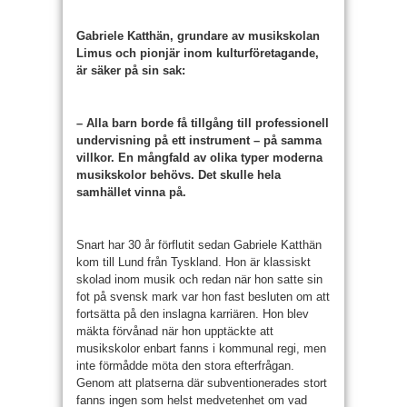
Gabriele Katthän, grundare av musikskolan
Limus och pionjär inom kulturföretagande,
är säker på sin sak:
– Alla barn borde få tillgång till professionell
undervisning på ett instrument – på samma
villkor. En mångfald av olika typer moderna
musikskolor behövs. Det skulle hela
samhället vinna på.
Snart har 30 år förflutit sedan Gabriele Katthän
kom till Lund från Tyskland. Hon är klassiskt
skolad inom musik och redan när hon satte sin
fot på svensk mark var hon fast besluten om att
fortsätta på den inslagna karriären. Hon blev
mäkta förvånad när hon upptäckte att
musikskolor enbart fanns i kommunal regi, men
inte förmådde möta den stora efterfrågan.
Genom att platserna där subventionerades stort
fanns ingen som helst medvetenhet om vad