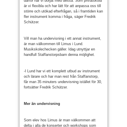
därför har vi börjat med dessa. Som privatskola
är vi flexibla och har lätt för att anpassa oss till
större och utökad efterfrågan, så i framtiden kan
fler instrument komma i fråga, säger Fredrik
Schützer.
Vill man ha undervisning i ett annat instrument,
är man välkommen till Limus i Lund.
Musikskolechecken gäller. Idag utnyttjar en
handfull Staffanstorpsbarn denna möjlighet.
-I Lund har vi ett komplett utbud av instrument
och lärare och har man rest från Staffanstorp,
får man 35 minuters undervisning istället för 30,
fortsätter Fredrik Schützer.
Mer än undervisning
Som elev hos Limus är man välkommen att
delta i alla de konserter och workshops som