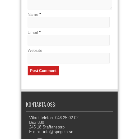
Name
*
Email
*
Website
KONTAKTA OSS:
Växel telefon: 046-25 02 02
Box 830
245 18 Staffanstorp
E-mail: info@spegeln.se