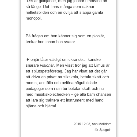
-Det är glädjande, men jag jobbar i motvind än
så länge. Det finns många som saknar
helhetsbilden och en ovilja att släppa gamla
monopol.
På frågan om hon känner sig som en pionjär,
tvekar hon innan hon svarar:
-Pionjär låter väldigt smickrande… kanske
snarare
visionär
. Men visst tror jag att Limus är
ett spjutspetsföretag. Jag har visat att det går
att driva en privat musikskola, betala skatt och
moms, anställa och avlöna högutbildade
pedagoger som i sin tur betalar skatt och nu –
med musikskolechecken – ge alla barn chansen
att lära sig traktera ett instrument med hand,
hjärna och hjärta!
2015.12.03, Ann Mellblom
för Spegeln