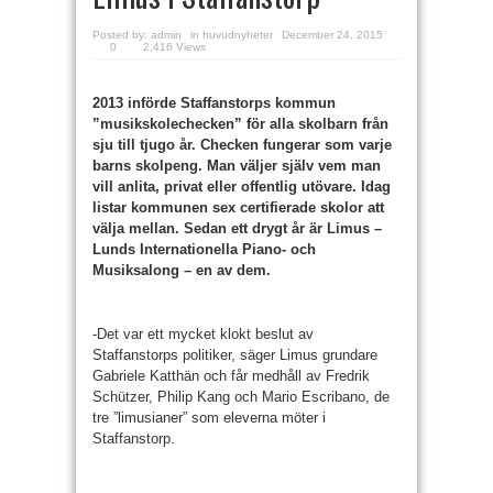
Posted by:
admin
in
huvudnyheter
December 24, 2015
0
2,416 Views
2013 införde Staffanstorps kommun
”musikskolechecken” för alla skolbarn från
sju till tjugo år. Checken fungerar som varje
barns skolpeng. Man väljer själv vem man
vill anlita, privat eller offentlig utövare. Idag
listar kommunen sex certifierade skolor att
välja mellan. Sedan ett drygt år är Limus –
Lunds Internationella Piano- och
Musiksalong – en av dem.
-Det var ett mycket klokt beslut av
Staffanstorps politiker, säger Limus grundare
Gabriele Katthän och får medhåll av Fredrik
Schützer, Philip Kang och Mario Escribano, de
tre ”limusianer” som eleverna möter i
Staffanstorp.