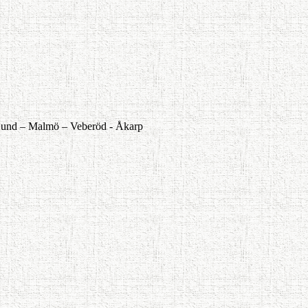
und –
Malmö –
Veberöd -
Åkarp