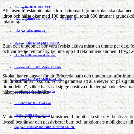
Näringsliv
LOKALDEBATT
KULTUR
»
Alliansen föreslår att antalet idrotts­timmar i grundskolan ska öka med 
idrott och hälsa ökar med 100 timmar till totalt 600 timmar i grundskola
Föreningsliv
STAFFANSTORPS FULLMÄKTIGE
Mat
JOBB
»
inlärning.
HÄLSA
VAL 2014
RESOR
HANDEL
FÖRENINGAR
Motor
EVENEMANG
FÖRETAGSREGISTER
SPORT
Barn och ungdomar bör vara fysiskt aktiva minst en timme per dag, fem 
och var tredje femtonårig tjej inte upp till rekommendationen. Drygt 2
PORTRÄTT
Evenemangskalender
DJUR
Bloggar
FÖRENINGSARTIKLAR
»
Skolan har ett ansvar för att förbereda barn och ungdomar inför framtiden
Annonsera
FÖRENINGSREGISTER
Gert Å – I Småstadsvimlet
till idrottstimmar i skolan. För att garantera att alla elever rör på sig
flomodellen”, vilket har visat sig ge positiva effekter på både elevernas 
Insändare
Erik J – Erik Speglar
hälsoproblem i framtiden.
BILDSVEPET
Stig N – Tänkvärt
FAMILJEBILD
Jenny A – Kvitter
»
Människokroppen är inte konstruerad för att sitta stilla. Vi behöver röra
livsstil begränsar och passiviserar barn och ungdomars möjligheter till
Spegeln Info
Yrsa – Hand med Hund
LÄMNA EN GRATTISHÄLSNING