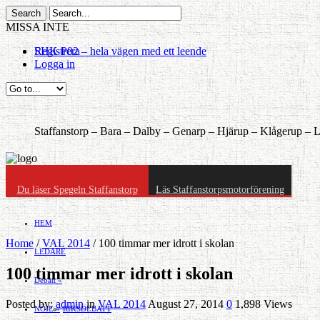
MISSA INTE
FC Staffanstorp upp i division 3
Registrera
Logga in
Staffanstorp –
Bara –
Dalby –
Genarp –
Hjärup –
Klågerup –
L
Du läser Spegeln Staffanstorp
Läs Staffanstorpsmotorförening
HEM
Home
/
VAL 2014
/
100 timmar mer idrott i skolan
LEDARE
100 timmar mer idrott i skolan
Debatt
»
Posted by:
admin
in
VAL 2014
August 27, 2014
0
1,898 Views
NÖJE
»
RIKSDEBATT