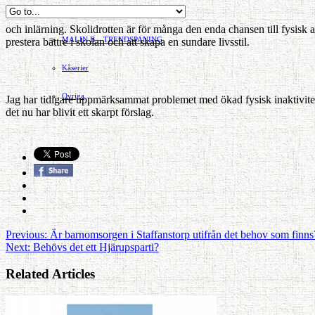
Hvilan – Trädgårdstips
och inlärning. Skolidrotten är för många den enda chansen till fysisk 
MALIN B – TRENDSPANING
prestera bättre i skolan och att skapa en sundare livsstil.
Kåserier
Ovriga
Jag har tidigare uppmärksammat proble­met med ökad fysisk inaktivitet
det nu har blivit ett skarpt förslag.
Previous:
Är barnomsorgen i Staffanstorp utifrån det behov som finns
Next:
Behövs det ett Hjärupsparti?
Related Articles