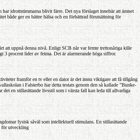
 har idrotts­timmarna blivit färre. Det nya förslaget innebär att ämnet
tet både ger en bättre hälsa och en förbättrad förutsättning för
rt att uppnå denna nivå. Enligt SCB når var femte trettonåriga kille
t 3 procent lider av fetma. Det är alarmerande höga siffror.
viteter framför en tv eller en dator är det ännu viktigare att få tillgång
ångvallaskolan i Falsterbo har detta testats genom den så kallade ”Bunke­
t en stillasittande livsstil som i värsta fall kan leda till allvarliga
ngdomar fysisk såväl som intellektuell stimulans. En stillasit­tande
a för utveckling