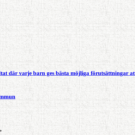
at där varje barn ges bästa möjliga förutsättningar at
kommun
*