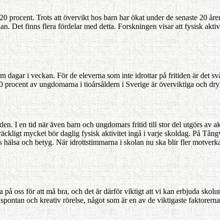
20 procent. Trots att övervikt hos barn har ökat under de senaste 20 åren
n. Det finns flera fördelar med detta. Forskningen visar att fysisk aktivi
dagar i veckan. För de eleverna som inte idrottar på fritiden är det svå
0 procent av ungdomarna i tioårsåldern i Sverige är överviktiga och dryg
. I en tid när även barn och ungdomars fritid till stor del utgörs av akti
 tillräckligt mycket bör daglig fysisk aktivitet ingå i varje skoldag. På T
hälsa och betyg. När idrottstimmarna i skolan nu ska blir fler motverkar de
 på oss för att må bra, och det är därför viktigt att vi kan erbjuda skolu
 spon­tan och kreativ rörelse, något som är en av de viktigaste faktorern