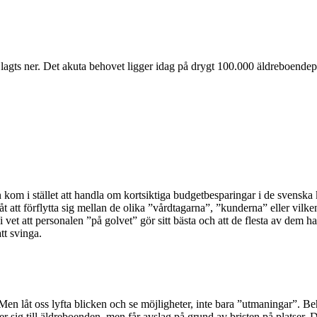
lagts ner. Det akuta behovet ligger idag på drygt 100.000 äldreboendep
 kom i stället att handla om kortsiktiga budgetbesparingar i de svensk
t att förflytta sig mellan de olika ”vårdtagarna”, ”kunderna” eller vi
 vet att personalen ”på golvet” gör sitt bästa och att de flesta av dem
tt svinga.
k. Men låt oss lyfta blicken och se möjligheter, inte bara ”utmaningar”.
er sig till äldreboenden, men får avslag på grund av bristen på platse