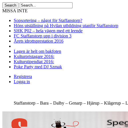
MISSA INTE
Sopsortering – något för Staffanstorp?
Höns utställning på Hvilan utbildning utanför Staffanstorp
SHK P02 – hela vägen med ett leende
FC Staffanstorp upp i division 3
Årets idrottsprestation 2016
Lagen är helt om bakfoten
Kulturpristagare 2016:
Kulturstipendiat 2016:
Poke Party med DJ Szmak
Registrera
Logga in
Staffanstorp –
Bara –
Dalby –
Genarp –
Hjärup –
Klågerup –
L