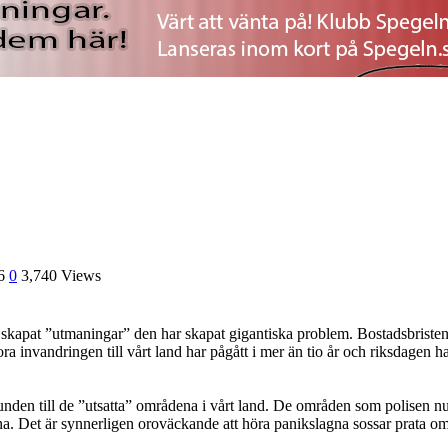
6
0
3,740 Views
e skapat ”utmaningar” den har skapat gigantiska problem. Bostadsbristen
a invandringen till vårt land har pågått i mer än tio år och riksdagen h
nden till de ”utsatta” områdena i vårt land. De områden som polisen nu k
komna. Det är synnerligen oroväckande att höra panikslagna sossar prata