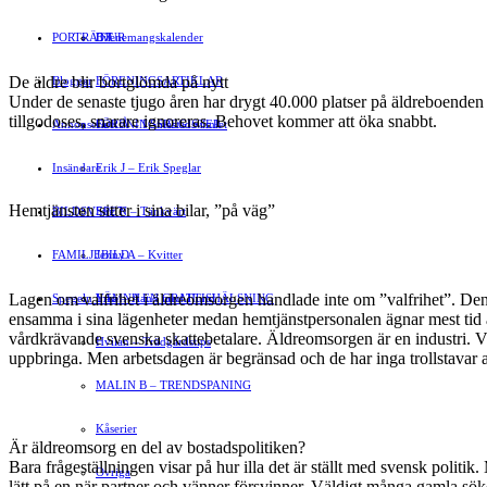
PORTRÄTT
Evenemangskalender
DJUR
De äldre blir bortglömda på nytt
Bloggar
FÖRENINGSARTIKLAR
Under de senaste tjugo åren har drygt 40.000 platser på äldreboenden 
tillgodoses, snarare ignoreras. Behovet kommer att öka snabbt.
Annonsera
FÖRENINGSREGISTER
Gert Å – I Småstadsvimlet
Insändare
Erik J – Erik Speglar
Hemtjänsten sitter i sina bilar, ”på väg”
BILDSVEPET
Stig N – Tänkvärt
FAMILJEBILD
Jenny A – Kvitter
Lagen om valfrihet i äldreomsorgen handlade inte om ”valfrihet”. Den
Spegeln Info
Yrsa – Hand med Hund
LÄMNA EN GRATTISHÄLSNING
ensamma i sina lägenheter medan hemtjänstpersonalen ägnar mest tid å
vårdkrävande svenska skattebetalare. Äldreomsorgen är en industri. Vi
Hvilan – Trädgårdstips
uppbringa. Men arbetsdagen är begränsad och de har inga trollstavar a
MALIN B – TRENDSPANING
Kåserier
Är äldreomsorg en del av bostadspolitiken?
Bara frågeställningen visar på hur illa det är ställt med svensk politi
Ovriga
lätt på en när partner och vänner försvinner. Väldigt många gamla sök