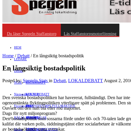
Du läser Spegeln Staffanstorp
Läs Staffanstorpsmotorförening
HEM
Home
/
Debatt
/
En långsiktig bostadspolitik
LEDARE
En långsiktig bostadspolitik
Debatt
Posted by:
Spegeln Stats
in
Debatt
,
LOKALDEBATT
August 2, 201
NÖJE
RIKSDEBATT
Näringsliv
LOKALDEBATT
KULTUR
Den svenska bostadspolitiken har havererat, fullständigt. Den har int
ogenomtänkta flyktingpolitiken ytterligare spätt på problemen. Den stor
Föreningsliv
STAFFANSTORPS FULLMÄKTIGE
Mat
JOBB
Oavsett om den haft blå eller röd majoritet.
Dags för nytt miljonprogram?
HÄLSA
VAL 2014
RESOR
HANDEL
FÖRENINGAR
Den bostadspolitik som sossarna förde under 60- och 70-talen lade gru
kalifat där varken polis, räddningstjänst eller socialarbetare är väl
av bostadssökande unga svenskar.
Motor
EVENEMANG
FÖRETAGSREGISTER
SPORT