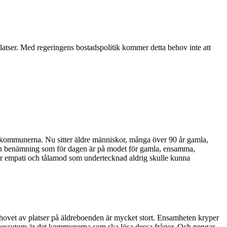
latser. Med regeringens bostadspolitik kommer detta behov inte att
a kommunerna. Nu sitter äldre människor, många över 90 år gamla,
lken benämning som för dagen är på modet för gamla, ensamma,
 har empati och tålamod som undertecknad aldrig skulle kunna
 Behovet av platser på äldreboenden är mycket stort. Ensamheten kryper
r. Dessutom är det kommunerna som ska lösa dessa frågor. Och pengar