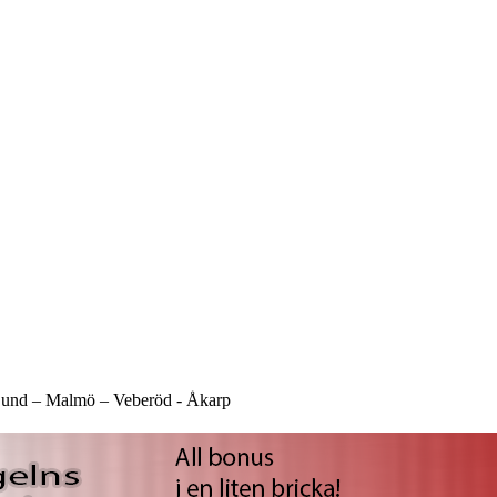
und –
Malmö –
Veberöd -
Åkarp