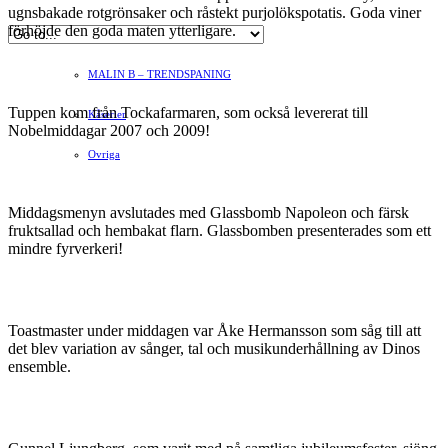
ugnsbakade rotgrönsaker och råstekt purjolökspotatis. Goda viner
förhöjde den goda maten ytterligare.
Hvilan – Trädgårdstips
MALIN B – TRENDSPANING
Tuppen kom från Tockafarmaren, som också levererat till
Kåserier
Nobelmiddagar 2007 och 2009!
Ovriga
Middagsmenyn avslutades med Glassbomb Napoleon och färsk
fruktsallad och hembakat flarn. Glassbomben presenterades som ett
mindre fyrverkeri!
Toastmaster under middagen var Åke Hermansson som såg till att
det blev variation av sånger, tal och musikunderhållning av Dinos
ensemble.