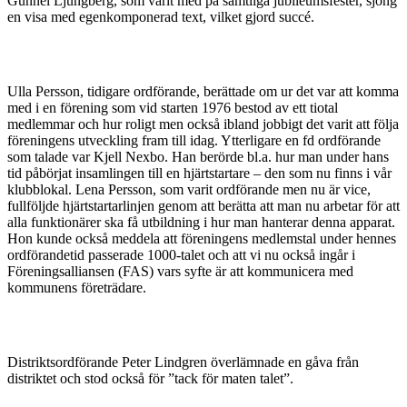
Gunnel Ljungberg, som varit med på samtliga jubileumsfester, sjöng
en visa med egenkomponerad text, vilket gjord succé.
Ulla Persson, tidigare ordförande, berättade om ur det var att komma
med i en förening som vid starten 1976 bestod av ett tiotal
medlemmar och hur roligt men också ibland jobbigt det varit att följa
föreningens utveckling fram till idag. Ytterligare en fd ordförande
som talade var Kjell Nexbo. Han berörde bl.a. hur man under hans
tid påbörjat insamlingen till en hjärtstartare – den som nu finns i vår
klubblokal. Lena Persson, som varit ordförande men nu är vice,
fullföljde hjärtstartarlinjen genom att berätta att man nu arbetar för att
alla funktionärer ska få utbildning i hur man hanterar denna apparat.
Hon kunde också meddela att föreningens medlemstal under hennes
ordförandetid passerade 1000-talet och att vi nu också ingår i
Föreningsalliansen (FAS) vars syfte är att kommunicera med
kommunens företrädare.
Distriktsordförande Peter Lindgren överlämnade en gåva från
distriktet och stod också för ”tack för maten talet”.