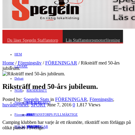
Du läser Spegeln Staffanstorp
Läs Staffanstorpsmotorförening
HEM
Home
/
Föreningsliv
/
FÖRENINGAR
/
Riksträff med 50-års
LEDARE
jubileum.
Debatt
Riksträff med 50-års jubileum.
NÖJE
RIKSDEBATT
Posted by:
Spegeln Stats
in
FÖRENINGAR
,
Föreningsliv
,
Näringsliv
LOKALDEBATT
KULTUR
huvudnyheter
,
SPORT
June 7, 2016
0
1,817 Views
Föreningsliv
STAFFANSTORPS FULLMÄKTIGE
Mat
JOBB
Camping klubben har varje år ett riksmöte, riksträff som förläggs på
HÄLSA
VAL 2014
RESOR
HANDEL
FÖRENINGAR
olika platser i Sverige.