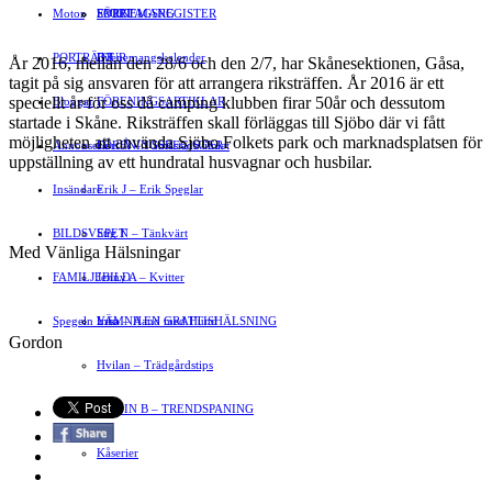
Motor
EVENEMANG
FÖRETAGSREGISTER
SPORT
PORTRÄTT
Evenemangskalender
DJUR
År 2016, mellan den 28/6 och den 2/7, har Skånesektionen, Gåsa,
tagit på sig ansvaren för att arrangera riksträffen. År 2016 är ett
speciellt år för oss då camping klubben firar 50år och dessutom
Bloggar
FÖRENINGSARTIKLAR
startade i Skåne. Riksträffen skall förläggas till Sjöbo där vi fått
möjligheten att använda Sjöbo Folkets park och marknadsplatsen för
Annonsera
FÖRENINGSREGISTER
Gert Å – I Småstadsvimlet
uppställning av ett hundratal husvagnar och husbilar.
Insändare
Erik J – Erik Speglar
BILDSVEPET
Stig N – Tänkvärt
Med Vänliga Hälsningar
FAMILJEBILD
Jenny A – Kvitter
Spegeln Info
Yrsa – Hand med Hund
LÄMNA EN GRATTISHÄLSNING
Gordon
Hvilan – Trädgårdstips
MALIN B – TRENDSPANING
Kåserier