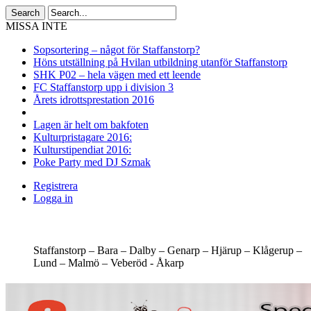
MISSA INTE
Sopsortering – något för Staffanstorp?
Höns utställning på Hvilan utbildning utanför Staffanstorp
SHK P02 – hela vägen med ett leende
FC Staffanstorp upp i division 3
Årets idrottsprestation 2016
Lagen är helt om bakfoten
Kulturpristagare 2016:
Kulturstipendiat 2016:
Poke Party med DJ Szmak
Registrera
Logga in
Staffanstorp –
Bara –
Dalby –
Genarp –
Hjärup –
Klågerup –
Lund –
Malmö –
Veberöd -
Åkarp