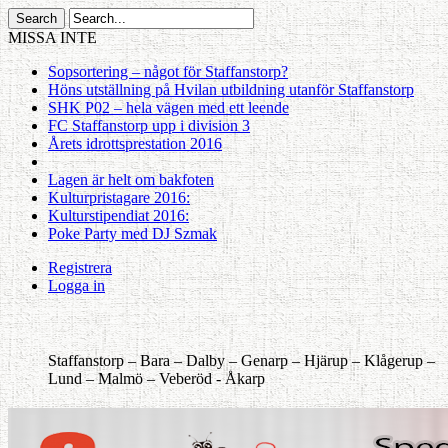
MISSA INTE
Sopsortering – något för Staffanstorp?
Höns utställning på Hvilan utbildning utanför Staffanstorp
SHK P02 – hela vägen med ett leende
FC Staffanstorp upp i division 3
Årets idrottsprestation 2016
Lagen är helt om bakfoten
Kulturpristagare 2016:
Kulturstipendiat 2016:
Poke Party med DJ Szmak
Registrera
Logga in
Staffanstorp –
Bara –
Dalby –
Genarp –
Hjärup –
Klågerup –
Lund –
Malmö –
Veberöd -
Åkarp