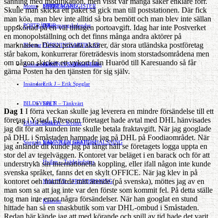
sanning med modifikation, men visst var många saker enklare förr.
Motor
EVENEMANG
FÖRETAGSREGISTER
SPORT
Skulle man skicka ett paket så gick man till poststationen. Där fick
man köa, man blev inte alltid så bra bemött och man blev inte sällan
PORTRÄTT
Evenemangskalender
DJUR
uppskörtad på en väl tilltagen portoavgift. Idag har inte Postverket
en monopolställning och det finns många andra aktörer på
marknaden. Dessa privata aktörer, där stora utländska postföretag
Bloggar
FÖRENINGSARTIKLAR
står bakom, konkurrerar företrädesvis inom storstadsområdena men
om någon skickar ett vykort från Huaröd till Karesuando så får
Annonsera
FÖRENINGSREGISTER
Gert Å – I Småstadsvimlet
gärna Posten ha den tjänsten för sig själv.
Insändare
Erik J – Erik Speglar
BILDSVEPET
Stig N – Tänkvärt
Dag 1
I förra veckan skulle jag leverera en mindre försändelse till ett
företag i Ystad. Eftersom företaget hade avtal med DHL hänvisades
FAMILJEBILD
Jenny A – Kvitter
jag dit för att kunden inte skulle betala fraktavgift. När jag googlade
på DHL i Småstaden hamnade jag på DHL på Foodiaområdet. När
Spegeln Info
Yrsa – Hand med Hund
LÄMNA EN GRATTISHÄLSNING
jag anlände dit kunde jag på långt håll se företagets logga uppta en
stor del av tegelväggen. Kontoret var beläget i en barack och för att
Hvilan – Trädgårdstips
understryka sin internationella koppling, eller ifall någon inte kunde
svenska språket, fanns det en skylt OFFICE. När jag klev in på
kontoret och framförde mitt ärende (på svenska), möttes jag av en
MALIN B – TRENDSPANING
man som sa att jag inte var den förste som kommit fel. På detta ställe
tog man inte emot några försändelser. När han googlat en stund
Kåserier
hittade han så en snaskbutik som var DHL-ombud i Småstaden.
Redan här kände jag att med körande och spill av tid hade det varit