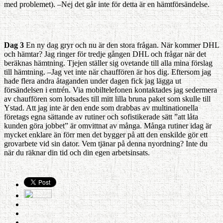
med problemet). –Nej det går inte för detta är en hämtförsändelse.
Dag 3
En ny dag gryr och nu är den stora frågan. När kommer DHL
och hämtar? Jag ringer för tredje gången DHL och frågar när det
beräknas hämtning. Tjejen ställer sig ovetande till alla mina förslag
till hämtning. –Jag vet inte när chauffören är hos dig. Eftersom jag
hade flera andra åtaganden under dagen fick jag lägga ut
försändelsen i entrén. Via mobiltelefonen kontaktades jag sedermera
av chauffören som lotsades till mitt lilla bruna paket som skulle till
Ystad. Att jag inte är den ende som drabbas av multinationella
företags egna sättande av rutiner och sofistikerade sätt ”att låta
kunden göra jobbet” är omvittnat av många. Många rutiner idag är
mycket enklare än förr men det bygger på att den enskilde gör ett
grovarbete vid sin dator. Vem tjänar på denna nyordning? Inte du
när du räknar din tid och din egen arbetsinsats.