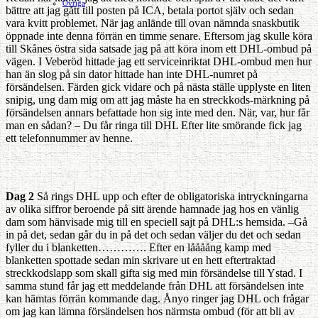
Ovriga
bättre att jag gått till posten på ICA, betala portot själv och sedan
vara kvitt problemet. När jag anlände till ovan nämnda snaskbutik
öppnade inte denna förrän en timme senare. Eftersom jag skulle köra
till Skånes östra sida satsade jag på att köra inom ett DHL-ombud på
vägen. I Veberöd hittade jag ett serviceinriktat DHL-ombud men hur
han än slog på sin dator hittade han inte DHL-numret på
försändelsen. Färden gick vidare och på nästa ställe upplyste en liten
snipig, ung dam mig om att jag måste ha en streckkods-märkning på
försändelsen annars befattade hon sig inte med den. När, var, hur får
man en sådan? – Du får ringa till DHL Efter lite smörande fick jag
ett telefonnummer av henne.
Dag 2
Så rings DHL upp och efter de obligatoriska intryckningarna
av olika siffror beroende på sitt ärende hamnade jag hos en vänlig
dam som hänvisade mig till en speciell sajt på DHL:s hemsida. –Gå
in på det, sedan går du in på det och sedan väljer du det och sedan
fyller du i blanketten…………. Efter en låååång kamp med
blanketten spottade sedan min skrivare ut en hett eftertraktad
streckkodslapp som skall gifta sig med min försändelse till Ystad. I
samma stund får jag ett meddelande från DHL att försändelsen inte
kan hämtas förrän kommande dag. Ånyo ringer jag DHL och frågar
om jag kan lämna försändelsen hos närmsta ombud (för att bli av