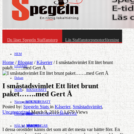
Du läser Spegeln Staffanstorp
Läs Staffanstorpsmotorförening
HEM
Home
/
Bloggar
/
Kåserier
/
I småstadsvimlet Ett litet brunt
LEDARE
paket…….med Gert Å
Debatt
I småstadsvimlet Ett litet brunt
NÖJE
RIKSDEBATT
paket…….med Gert Å
Näringsliv
LOKALDEBATT
KULTUR
Posted by:
Spegeln Stats
in
Kåserier
,
Småstadsvimlet
,
Uncategorized
March 9, 2016
0
1,679 Views
Föreningsliv
STAFFANSTORPS FULLMÄKTIGE
Mat
JOBB
HÄLSA
VAL 2014
RESOR
HANDEL
FÖRENINGAR
I dessa orostider känns det som att det mesta var bättre förr. En