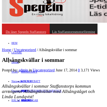
Du läser Spegeln Staffanstorp
Läs Staffanstorpsmotorförening
HEM
Home
/
Uncategorized
/
Allsångskvällar i sommar
LEDARE
Allsångskvällar i sommar
Debatt
Posted by:
admin
in
Uncategorized
June 17, 2014
0
3,171 Views
NÖJE
RIKSDEBATT
Näringsliv
LOKALDEBATT
KULTUR
Allsångskvällar i sommar
Staffanstorps kommun
arrangerar Allsångskvällar med Allsångståget och
Föreningsliv
STAFFANSTORPS FULLMÄKTIGE
Mat
JOBB
Linda Lundqvist!
HÄLSA
VAL 2014
RESOR
HANDEL
FÖRENINGAR