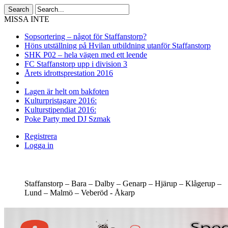
MISSA INTE
Sopsortering – något för Staffanstorp?
Höns utställning på Hvilan utbildning utanför Staffanstorp
SHK P02 – hela vägen med ett leende
FC Staffanstorp upp i division 3
Årets idrottsprestation 2016
Lagen är helt om bakfoten
Kulturpristagare 2016:
Kulturstipendiat 2016:
Poke Party med DJ Szmak
Registrera
Logga in
Staffanstorp –
Bara –
Dalby –
Genarp –
Hjärup –
Klågerup –
Lund –
Malmö –
Veberöd -
Åkarp