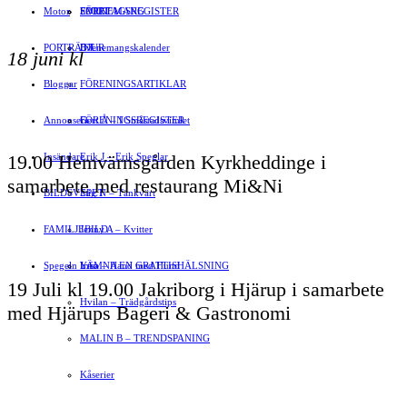
Motor
EVENEMANG
FÖRETAGSREGISTER
SPORT
PORTRÄTT
Evenemangskalender
DJUR
18 juni kl
Bloggar
FÖRENINGSARTIKLAR
Annonsera
FÖRENINGSREGISTER
Gert Å – I Småstadsvimlet
19.00 Hemvärnsgården Kyrkheddinge i
Insändare
Erik J – Erik Speglar
samarbete med restaurang Mi&Ni
BILDSVEPET
Stig N – Tänkvärt
FAMILJEBILD
Jenny A – Kvitter
Spegeln Info
Yrsa – Hand med Hund
LÄMNA EN GRATTISHÄLSNING
19 Juli kl 19.00 Jakriborg i Hjärup i samarbete
Hvilan – Trädgårdstips
med Hjärups Bageri & Gastronomi
MALIN B – TRENDSPANING
Kåserier