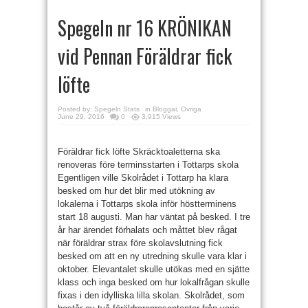
Spegeln nr 16 KRÖNIKAN
vid Pennan Föräldrar fick
löfte
Posted by:
Spegeln Stats
in
Bloggar
,
Ovriga
June 29, 2016
0
3,915 Views
Föräldrar fick löfte Skräcktoaletterna ska
renoveras före terminsstarten i Tottarps skola
Egentligen ville Skolrådet i Tottarp ha klara
besked om hur det blir med utökning av
lokalerna i Tottarps skola inför höstterminens
start 18 augusti. Man har väntat på besked. I tre
år har ärendet förhalats och måttet blev rågat
när föräldrar strax före skolavslutning fick
besked om att en ny utredning skulle vara klar i
oktober. Elevantalet skulle utökas med en sjätte
klass och inga besked om hur lokalfrågan skulle
fixas i den idylliska lilla skolan. Skolrådet, som