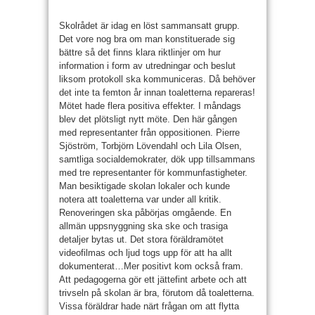
Skolrådet är idag en löst sammansatt grupp.
Det vore nog bra om man konstituerade sig
bättre så det finns klara riktlinjer om hur
information i form av utredningar och beslut
liksom protokoll ska kommuniceras. Då behöver
det inte ta femton år innan toaletterna repareras!
Mötet hade flera positiva effekter. I måndags
blev det plötsligt nytt möte. Den här gången
med representanter från oppositionen. Pierre
Sjöström, Torbjörn Lövendahl och Lila Olsen,
samtliga socialdemokrater, dök upp tillsammans
med tre representanter för kommunfastigheter.
Man besiktigade skolan lokaler och kunde
notera att toaletterna var under all kritik.
Renoveringen ska påbörjas omgående. En
allmän uppsnyggning ska ske och trasiga
detaljer bytas ut. Det stora föräldramötet
videofilmas och ljud togs upp för att ha allt
dokumenterat…Mer positivt kom också fram.
Att pedagogerna gör ett jättefint arbete och att
trivseln på skolan är bra, förutom då toaletterna.
Vissa föräldrar hade närt frågan om att flytta