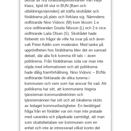
består av två föräldrarepresentanter från varje
klass, bjöd till slut in BUN (Barn och
utbildningsnämnden) att träffa skolrådet och
föräldrarna på plats och förklara sig. Nämndens
ordförande Nino Vidovic (M) kom liksom 1:e
vice ordföranden Gisela Nilsson (L) och 2:e vice
ordförande Laila Olsen (S). Skolrådet hade
förberett sin frågor de ville ha svar på och även
valt Peter Addin som moderator. Med tanke på
upprördheten hos föräldrarna blev det en sansad
debatt, där alla fick komma till tals – även
politikerna. Från föräldrarnas sida var man inte
nöjda med informationen och att politikerna
hade dålig framförhållning. Nino Vidovic – BUNs
ordförande förklarade de olika turerna i
kommunen och vem som har ansvar för vad. Att
politikerna har sitt, att kommunens högsta
tjänsteman kommundirektören och
tjänstemännen har sitt och att lokalerna sköts
av bolaget kommunfastigheter. En berättigad
fråga från en förälder var om man inte pratade
med varandra och påpekade samtidigt, att man
som skattebetalare ser kommunen som en
enhet och inte är intresserad vilket konto det