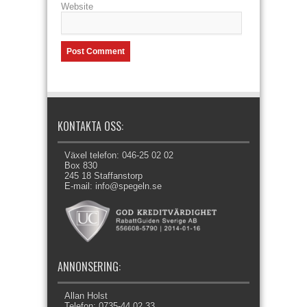
Website
KONTAKTA OSS:
Växel telefon: 046-25 02 02
Box 830
245 18 Staffanstorp
E-mail: info@spegeln.se
ANNONSERING:
Allan Holst
Telefon: 0735-44 02 33