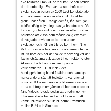
ska bokföras utan vill se resultat. Sedan brände
det till ordentligt. En mamma som haft barn i
skolan sedan början av 2000-talet konstaterade
att toaletterna var under alla kritik. Inget har
gjorts under åren. Trasiga dörrlås, lås som går i
baklås, dålig belysning, trasiga handfat osv. Då
tog det fyr i församlingen, förälder efter förälder
berättade att vissa barn mådde dålig eftersom
de vägrade använda toaletterna under
skoldagen och höll sig tills de kom hem. Nino
Vidovic försökte förklara att toaletterna inte var
BUNs bord och när det gällde renovering var det
fastighetsägarna sak att se till och rektor Krister
Åkesson hade hand om den löpande
verksamheten. Till slut blev det
handuppräckning bland föräldrar och samtliga
närvarande ansåg att toaletterna var prioritet
nummer 1! De närvarande politikerna lovade att
stöta på i frågan omgående till berörda personer.
Nino Vidovic lovade sedan att utredningen om
lokalerna skulle behandlas i oktober och att
kommunikationen skulle bli bättre i framtiden
mellan BUN och Skolrådet.