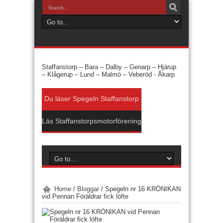
Staffanstorp –
Bara –
Dalby –
Genarp –
Hjärup
–
Klågerup –
Lund –
Malmö –
Veberöd -
Åkarp
Du läser Spegeln Staffanstorp
Läs Staffanstorpsmotorförening
Home
/
Bloggar
/
Spegeln nr 16 KRÖNIKAN
vid Pennan Föräldrar fick löfte