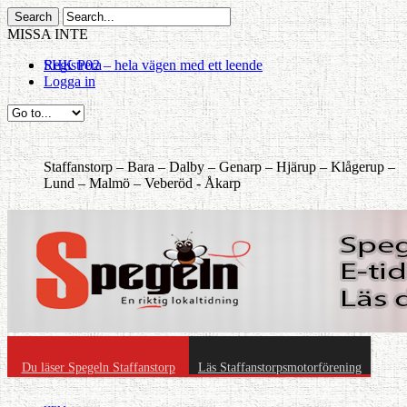
MISSA INTE
FC Staffanstorp upp i division 3
Registrera
Logga in
Staffanstorp –
Bara –
Dalby –
Genarp –
Hjärup –
Klågerup –
Lund –
Malmö –
Veberöd -
Åkarp
Du läser Spegeln Staffanstorp
Läs Staffanstorpsmotorförening