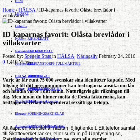
HEM
Home
/
HÄLSA
/
ID-kaparnas favorit: Olåsta brevlådor i
LEDARE
villakvarter
Debatt
»
ID-kaparnas favorit: Olåsta brevlådor i
NÖJE
»
RIKSDEBATT
villakvarter
Näringsliv
LOKALDEBATT
KULTUR
»
Posted by:
Spegeln Stats
in
HÄLSA
,
Näringsliv
February 24, 2016
0
1,410 Views
Föreningsliv
STAFFANSTORPS FULLMÄKTIGE
Mat
JOBB
»
HÄLSA
VAL 2014
RESOR
HANDEL
FÖRENINGAR
Varje år får runt 75 000 svenskar sina identiteter kapade. Med
tillgång till ditt personnummer kan bedragarna ansöka om lån
Motor
EVENEMANG
FÖRETAGSREGISTER
SPORT
och handla varor i ditt namn
.
Naturligtvis går räkningen till
dig. Men innan du hinner motta de första fakturorna, kan
PORTRÄTT
Evenemangskalender
DJUR
bedragarna redan ha spenderat sexsiffriga belopp.
Bloggar
FÖRENINGSARTIKLAR
»
Annonsera
FÖRENINGSREGISTER
Gert Å – I Småstadsvimlet
Att kapa en identitet är nästan löjligt enkelt. Ett telefonsamtal
till Skatteverket räcker, eller surfa in på Upplysning.se,
Ratsit.se alternativt Infotorg.se, som alla samlar
Insändare
Erik J – Erik Speglar