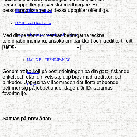
personuppgifter på svenska medborgare. En
personuppgiftslagen är dessa uppgifter offentliga.
BILDSVEPET
Stig N – Tänkvärt
FAMILJEBILD
Jenny A – Kvitter
»
Med ditt personnummer kan bedragarna teckna
Spegeln Info
Yrsa – Hand med Hund
LÄMNA EN GRATTISHÄLSNING
telefonabonnemang, ansöka om bankkort och kreditkort i ditt
namn.
Hvilan – Trädgårdstips
MALIN B – TRENDSPANING
Genom att ha koll på postutdelningen på din gata, fiskar de
Kåserier
enkelt och utan din vetskap upp brev med kreditkort och
pinkoder. Uppvuxna villaområden där flertalet boende
Ovriga
befinner sig på jobbet under dagen, är ID-kaparnas
favoritmiljö.
Sätt lås på brevlådan