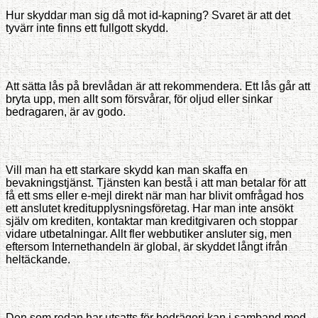
Hur skyddar man sig då mot id-kapning? Svaret är att det
tyvärr inte finns ett fullgott skydd.
Att sätta lås på brevlådan är att rekommendera. Ett lås går att
bryta upp, men allt som försvårar, för oljud eller sinkar
bedragaren, är av godo.
Vill man ha ett starkare skydd kan man skaffa en
bevakningstjänst. Tjänsten kan bestå i att man betalar för att
få ett sms eller e-mejl direkt när man har blivit omfrågad hos
ett anslutet kreditupplysningsföretag. Har man inte ansökt
själv om krediten, kontaktar man kreditgivaren och stoppar
vidare utbetalningar. Allt fler webbutiker ansluter sig, men
eftersom Internethandeln är global, är skyddet långt ifrån
heltäckande.
Den som redan har utsatts för bedrägeri kan i samband med