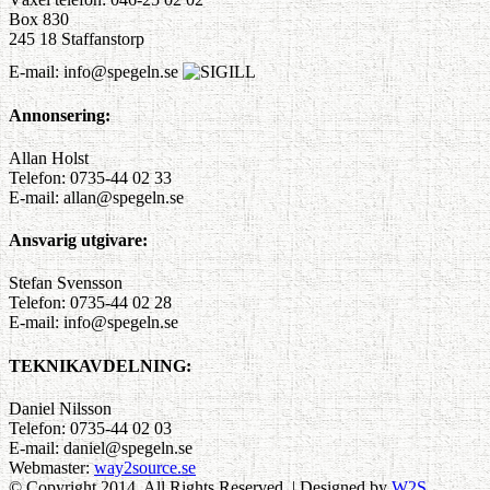
Box 830
245 18 Staffanstorp
E-mail: info@spegeln.se
Annonsering:
Allan Holst
Telefon: 0735-44 02 33
E-mail: allan@spegeln.se
Ansvarig utgivare:
Stefan Svensson
Telefon: 0735-44 02 28
E-mail: info@spegeln.se
TEKNIKAVDELNING:
Daniel Nilsson
Telefon: 0735-44 02 03
E-mail: daniel@spegeln.se
Webmaster:
way2source.se
© Copyright 2014, All Rights Reserved. | Designed by
W2S