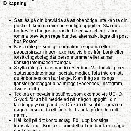
ID-kapning
Sätt lås på din brevlåda så att obehöriga inte kan ta din
post och komma över personliga uppgifter. Ska du vara
bortrest en längre tid bör du be en vän eller granne
tömma brevlådan regelbundet, alternativt lagra din post
hos Posten.
Kasta inte personlig information i soporna eller
pappersinsamlingen, exempelvis brev från bank eller
försäkringsbolag där personnummer eller annan
känslig information framgår.
Skylta inte på nätet när du reser bort. Var försiktig med
statusuppdateringar i sociala medier. Tala inte om att
du är bortrest och hur länge. Kom ihåg att många
tjänster geotaggar dina inlägg (Facebook, Instagram,
Twitter m.fl.).
Teckna en bevakningstjänst, som exempelvis UC-ID-
Skydd, för att bli meddelad när någon uppgift i din
kreditupplysning ändras. Då kan du snabbt agera om
någon försöker ta ett lån eller handla på kredit i ditt
namn.
Håll koll på ditt kontoutdrag. Följ upp konstiga
transaktioner. Kontakta omedelbart din bank om något
ser konstigt ut.