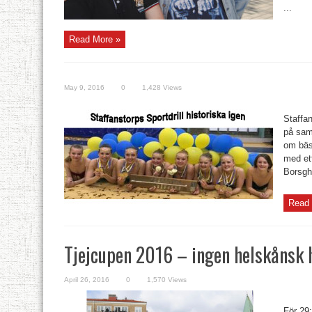
...
Read More »
May 9, 2016
0
1,428 Views
Staffa
på samm
om bäs
med et
Borsgh
Read 
Tjejcupen 2016 – ingen helskånsk h
April 26, 2016
0
1,570 Views
För 29: