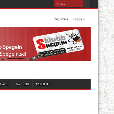
Staffanstorp upp i division 3
Årets idrottsprestation 2016
Registrera
Logga in
LDSVEPET
FAMILJEBILD
SPEGELN INFO