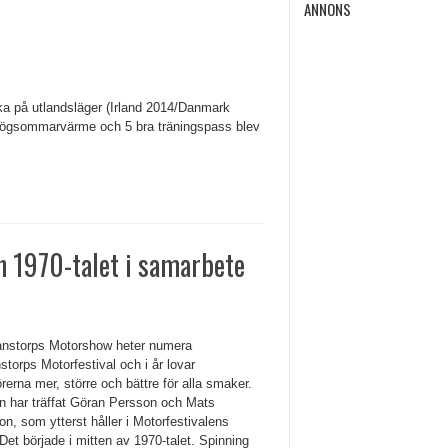
ANNONS
 åka på utlandsläger (Irland 2014/Danmark
. Högsommarvärme och 5 bra träningspass blev
n 1970-talet i samarbete
nstorps Motorshow heter numera
storps Motorfestival och i år lovar
rerna mer, större och bättre för alla smaker.
n har träffat Göran Persson och Mats
n, som ytterst håller i Motorfestivalens
 Det började i mitten av 1970-talet. Spinning