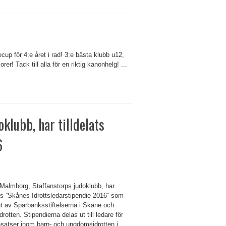
p för 4:e året i rad! 3:e bästa klubb u12,
r! Tack till alla för en riktig kanonhelg! ...
klubb, har tilldelats
6
Malmborg, Staffanstorps judoklubb, har
ats ”Skånes Idrottsledarstipendie 2016” som
ut av Sparbanksstiftelserna i Skåne och
rotten. Stipendierna delas ut till ledare för
nsatser inom barn- och ungdomsidrotten i