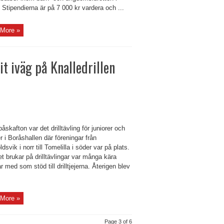
Stipendierna är på 7 000 kr vardera och ...
More »
it iväg på Knalledrillen
åskafton var det drilltävling för juniorer och
r i Boråshallen där föreningar från
dsvik i norr till Tomelilla i söder var på plats.
 brukar på drilltävlingar var många kära
ar med som stöd till drilltjejerna. Återigen blev
More »
Page 3 of 6