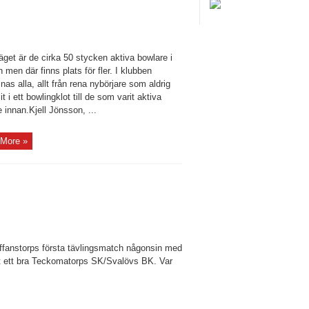
äget är de cirka 50 stycken aktiva bowlare i
 men där finns plats för fler. I klubben
as alla, allt från rena nybörjare som aldrig
lit i ett bowlingklot till de som varit aktiva
 innan.Kjell Jönsson, ...
More »
fanstorps första tävlingsmatch någonsin med
t ett bra Teckomatorps SK/Svalövs BK. Var