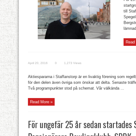
startgr
till St
Spegel
Bergstr
lämnade
Read 
April 20, 2016
0
1,273 Views
Aktiespararna i Staffanstorp är en livaktig förening som rege
för den delen även övriga som önskar att delta. Senaste träff
Två programpunkter stod på schemat. Vår välkända ...
Read More »
För ungefär 25 år sedan startades 