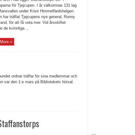
oparna för Tjejcupen. I år välkomnas 131 lag
affansvallen under Kristi Himmelfärdshelgen.
n har träffat Tjejcupens nye general, Ronny
and, för att få veta mer. Vid årsskiftet
 de kvinnliga ...
More »
lbundet ordnar träffar för sina medlemmar och
en var den 1:e mars på Bibliotekets hörsal.
Staffanstorps