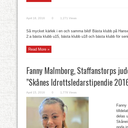
April 18, 2016
0
1,271 Views
Så mycket kärlek i en och samma bild! Bästa klubb på Hansecu
2:a bästa klubb u15, bästa klubb u18 och bästa klubb för seniore
Read More »
Fanny Malmborg, Staffanstorps judo
”Skånes Idrottsledarstipendie 201
April 15, 2016
0
1,778 Views
Fanny 
tilldel
delas 
Skåneid
goda i