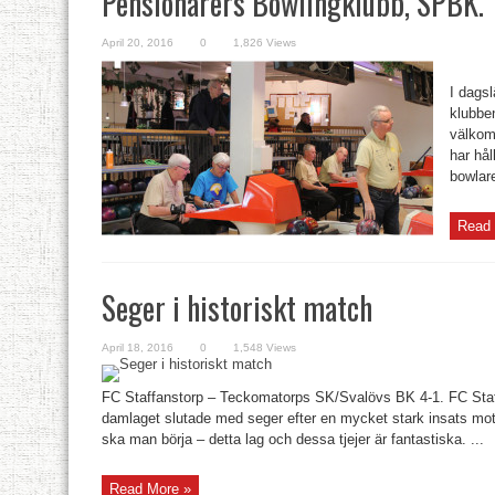
Pensionärers Bowlingklubb, SPBK.
April 20, 2016
0
1,826 Views
I dagsl
klubben
välkomn
har hål
bowlare
Read 
Seger i historiskt match
April 18, 2016
0
1,548 Views
FC Staffanstorp – Teckomatorps SK/Svalövs BK 4-1. FC Staf
damlaget slutade med seger efter en mycket stark insats mo
ska man börja – detta lag och dessa tjejer är fantastiska. ...
Read More »