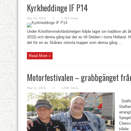
Kyrkheddinge IF P14
May 18, 2016
0
1,383 Views
Under Kristihimmelsfärdshelgen följde laget sin tradition att
2015) och denna gång bar det av till Delden i östra Holland
det för en av Skånes största trupper som denna gång ...
Read More »
Motorfestivalen – grabbgänget frå
May 12, 2016
0
4,898 Views
Staffa
Staffan
arrangö
Spegel
Claesso
trådar.