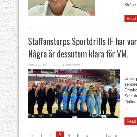
Skåne. 
Read 
Staffanstorps Sportdrills IF har var
Några är dessutom klara för VM.
April 4, 2016
0
1,569 Views
Under p
seniore
Örnsköl
Som det
föräldr
...
Read 
3
«
1
2
4
5
»
...
Last »