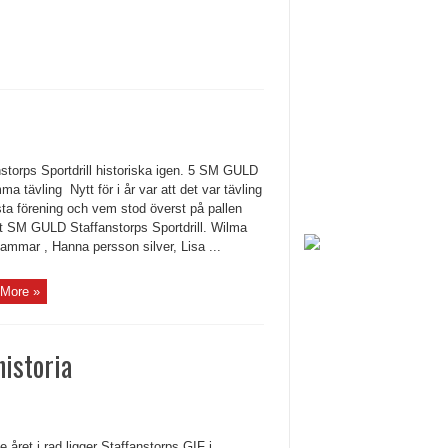
nstorps Sportdrill historiska igen. 5 SM GULD
a tävling Nytt för i år var att det var tävling
ta förening och vem stod överst på pallen
t SM GULD Staffanstorps Sportdrill. Wilma
ammar , Hanna persson silver, Lisa ...
More »
istoria
e året i rad ligger Staffanstorps GIF i