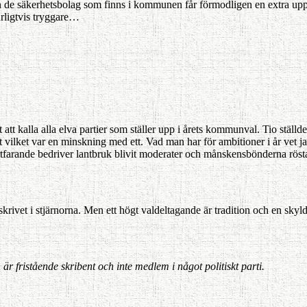
n de säkerhetsbolag som finns i kom­munen får förmodligen en extra uppgi
urligtvis tryggare…
et att kalla alla elva partier som ställer upp i årets kommunval. Tio stäl
vilket var en minskning med ett. Vad man har för ambitioner i år vet jag 
­farande bedriver lantbruk blivit moderater och månskensbönderna röstar 
rivet i stjärnorna. Men ett högt valdeltagande är tradition och en skyldi
är fristående skribent och inte medlem i något politiskt parti.