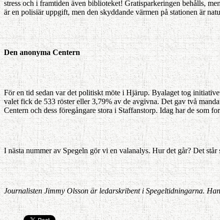
stress och i framtiden även biblioteket! Gratisparkeringen behålls, me
är en polisiär uppgift, men den skyddande värmen på stationen är nat
Den anonyma Centern
För en tid sedan var det politiskt möte i Hjärup. Byalaget tog initiativ
valet fick de 533 röster eller 3,79% av de avgivna. Det gav två mandat 
Centern och dess föregångare stora i Staffanstorp. Idag har de som fort
I nästa nummer av Spegeln gör vi en valanalys. Hur det går? Det står sk
Journalisten Jimmy Olsson är ledarskri­bent i Spegeltid­ningarna. Han 