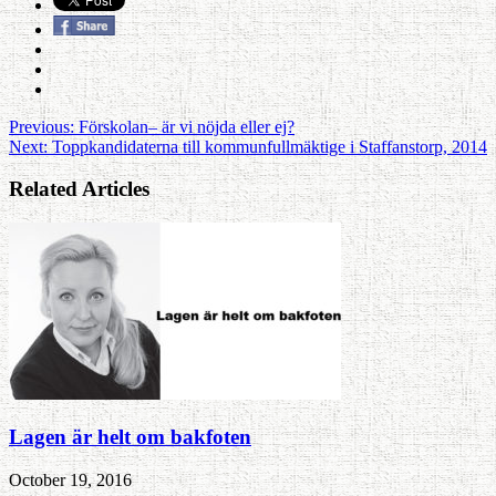
Previous:
Förskolan– är vi nöjda eller ej?
Next:
Toppkandidaterna till kommunfullmäktige i Staffanstorp, 2014
Related Articles
Lagen är helt om bakfoten
October 19, 2016