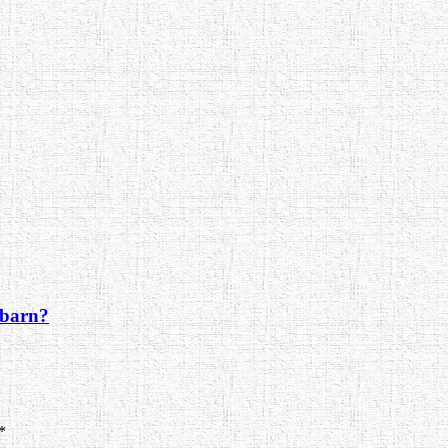
a barn?
*