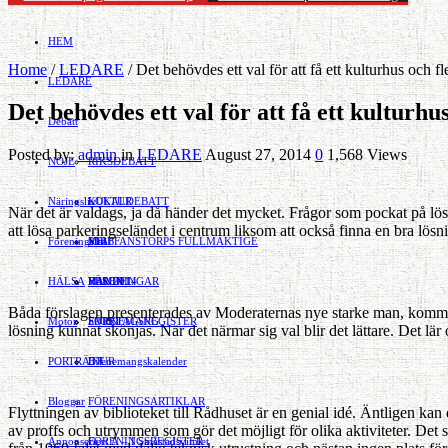
HEM
Home
/
LEDARE
/
Det behövdes ett val för att få ett kulturhus och fl
LEDARE
Det behövdes ett val för att få ett kulturhu
Debatt
Posted by:
admin
in
LEDARE
August 27, 2014
0
1,568 Views
NÖJE
RIKSDEBATT
Näringsliv
LOKALDEBATT
KULTUR
När det är valdags, ja då händer det mycket. Frågor som pockat på lösnin
att lösa parkeringseländet i centrum liksom att också finna en bra lös
Föreningsliv
STAFFANSTORPS FULLMÄKTIGE
Mat
JOBB
HÄLSA
VAL 2014
RESOR
HANDEL
FÖRENINGAR
Båda förslagen presenterades av Mode­raternas nye starke man, kommunst
Motor
EVENEMANG
FÖRETAGSREGISTER
SPORT
lösning kunnat skönjas. När det närmar sig val blir det lättare. Det lär o
PORTRÄTT
Evenemangskalender
DJUR
Bloggar
FÖRENINGSARTIKLAR
Flyttningen av biblioteket till Rådhuset är en genial idé. Äntligen kan
av proffs och utrymmen som gör det möjligt för olika aktiviteter. Det 
Annonsera
FÖRENINGSREGISTER
Gert Å – I Småstadsvimlet