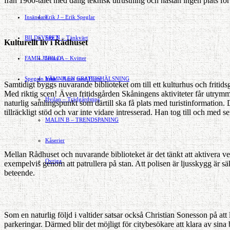
från 1960-talet med dålig teknisk utrustning och nästan ingen plats för
Insändare
Erik J – Erik Speglar
BILDSVEPET
Stig N – Tänkvärt
Kulturellt liv i Rådhuset
FAMILJEBILD
Jenny A – Kvitter
Spegeln Info
Yrsa – Hand med Hund
LÄMNA EN GRATTISHÄLSNING
Samtidigt byggs nuvarande biblioteket om till ett kulturhus och fritidsg
Med riktig scen! Även fritidsgården Skåningens aktiviteter får utrymme
Hvilan – Trädgårdstips
naturlig samlingspunkt som där­till ska få plats med turistinformation
tillräckligt stöd och var inte vidare intresserad. Han tog till och med 
MALIN B – TRENDSPANING
Kåserier
Mellan Rådhuset och nuvarande bibliote­ket är det tänkt att aktivera ve
Ovriga
exempelvis genom att patrullera på stan. Att polisen är ljusskygg är sä
beteende.
Som en naturlig följd i valtider satsar också Christian Sonesson på att 
parkeringar. Därmed blir det möj­ligt för citybesökare att klara av sin