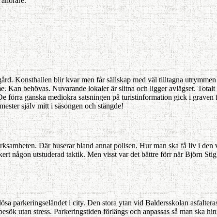
 åhörare.
ård. Konsthal­len blir kvar men får sällskap med väl till­tagna utrymmen f
. Kan behövas. Nuvarande lokaler är slitna och ligger avlägset. Totalt b
. De förra ganska mediokra satsningen på turistinformation gick i graven
semester själv mitt i säsongen och stängde!
rksamheten. Där huserar bland annat polisen. Hur man ska få liv i den ver
kert någon utstuderad taktik. Men visst var det bättre förr när Björn St
lösa par­keringseländet i city. Den stora ytan vid Baldersskolan asfalter
a be­sök utan stress. Parkeringstiden förlängs och anpassas så man ska hi