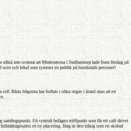
r alltså inte oväntat att Moderaterna i Staffanstorp lade fram förslag på
 med scen och lokal som rymmer en publik på hundratals personer!
ll. Båda frågorna har bollats i olika organ i åratal utan att en
rn.
g samlingspunkt. Ett centralt belägen träffpunkt som får ett café drivet
fullmäkti­gesalen en ny placering. Idag är den tråkig som en skolsal