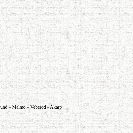
und –
Malmö –
Veberöd -
Åkarp