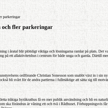
er parkeringar
s och fler parkeringar
g i åratal blir plötsligt viktiga och lösningarna ramlar på plats. Det va
ning på ett allaktivitetshus i centrum för både unga och gamla. Därtill
yrel­sens ordförande Christian Sonesson som snabbt växt in i sin nya ro
ckså bli svårt för de andra partierna i fullmäktige att sätta sig till motvä
 detta tråkiga byråkrathus få en mer publik användning och bli en naturli
som ska förändras är våning ett och två i Rådhuset. Förhoppningsvis får 