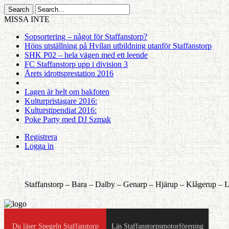
MISSA INTE
Sopsortering – något för Staffanstorp?
Höns utställning på Hvilan utbildning utanför Staffanstorp
SHK P02 – hela vägen med ett leende
FC Staffanstorp upp i division 3
Årets idrottsprestation 2016
Lagen är helt om bakfoten
Kulturpristagare 2016:
Kulturstipendiat 2016:
Poke Party med DJ Szmak
Registrera
Logga in
Staffanstorp –
Bara –
Dalby –
Genarp –
Hjärup –
Klågerup –
L
Du läser Spegeln Staffanstorp
Läs Staffanstorpsmotorförening