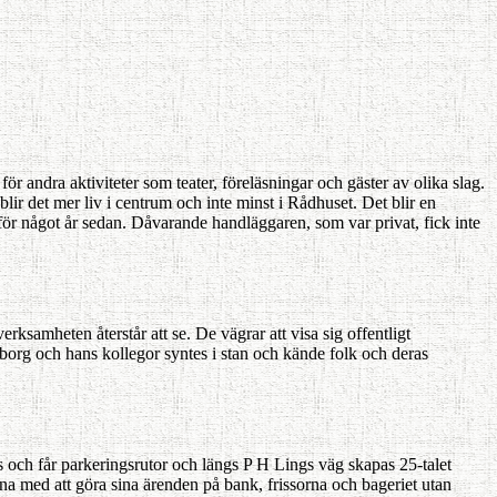
ör andra aktiviteter som teater, föreläsningar och gäster av olika slag.
lir det mer liv i centrum och inte minst i Rådhuset. Det blir en
 för något år sedan. Dåvarande handläggaren, som var privat, fick inte
ksamheten återstår att se. De vägrar att visa sig offentligt
igborg och hans kollegor syntes i stan och kände folk och deras
as och får parke­ringsrutor och längs P H Lings väg skapas 25-talet
nna med att göra sina ärenden på bank, frissorna och bageriet utan