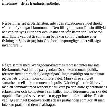
anledning – deras främlingsfientlighet.
Nu befinner sig ju Staffanstorp inte i den situationen att det direkt
väller in flyk­tingar i kommunen. Den lilla grupp som fått sin tillflykt
här varken syns eller hörs och kostnaden står staten för. Det beror
naturligtvis vad det är som man betraktar som invandrare eller
flyktingar. Själv är jag från Göteborg ursprungligen, det vill säga
invandrare…
Några samtal med Sverigedemokraternas representanter har inte
förekommit. Vad har de på agendan för sin kommunala politik,
förutom invandrar och flykting­frågan? Inget märkligt om man tittar
på partiets program som kom före valet. Man vill se ett brett
samarbete mellan kom­munen och polis. När det gäller de äldre vill
man att samhället med respekt tar till vara på den äldre generationens
erfaren­heter och kompetens i samhället. Inom äldreomsorgen ska det
upprätthållas god service och ett tryggt boende för de äldre. Det är
vad jag ser inget kontroversiellt i dessa påståenden som gör att man
inte kan prata med dem i sakfrågor.