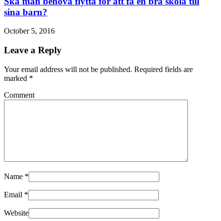
Ska man behöva flytta för att få en bra skola till
sina barn?
October 5, 2016
Leave a Reply
Your email address will not be published. Required fields are
marked
*
Comment
Name
*
Email
*
Website