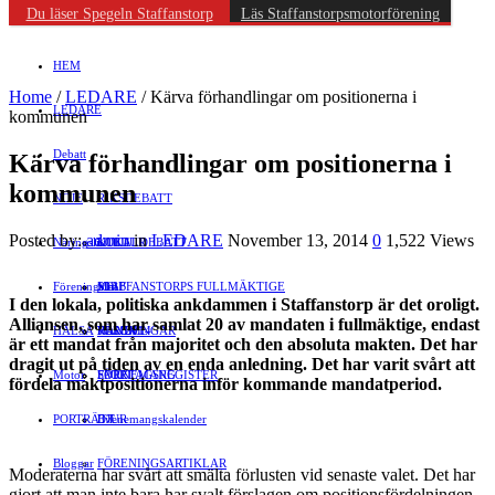
Du läser Spegeln Staffanstorp
Läs Staffanstorpsmotorförening
HEM
Home
/
LEDARE
/
Kärva förhandlingar om positionerna i
LEDARE
kommunen
Debatt
Kärva förhandlingar om positionerna i
kommunen
NÖJE
RIKSDEBATT
Posted by:
admin
in
LEDARE
November 13, 2014
0
1,522 Views
Näringsliv
LOKALDEBATT
KULTUR
Föreningsliv
STAFFANSTORPS FULLMÄKTIGE
Mat
JOBB
I den lokala, politiska ankdammen i Staffanstorp är det oroligt.
Alliansen, som har samlat 20 av mandaten i full­mäktige, endast
HÄLSA
VAL 2014
RESOR
HANDEL
FÖRENINGAR
är ett mandat från majoritet och den absoluta makten. Det har
dragit ut på tiden av en enda anledning. Det har varit svårt att
Motor
EVENEMANG
FÖRETAGSREGISTER
SPORT
för­dela maktpositionerna inför kommande mandatperiod.
PORTRÄTT
Evenemangskalender
DJUR
Bloggar
FÖRENINGSARTIKLAR
Moderaterna har svårt att smälta för­lusten vid senaste valet. Det har
gjort att man inte bara har svalt förslagen om positionsfördelningen.