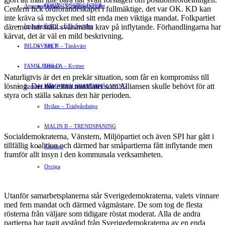
Annonsera
FÖRENINGSREGISTER
Gert Å – I Småstadsvimlet
Centern fick ord­förandeskapet i fullmäktige, det var OK. KD kan
inte kräva så mycket med sitt enda men viktiga mandat. Folkpartiet
däremot har ställt svårsmälta krav på inflytande. Förhandlingarna har
Insändare
Erik J – Erik Speglar
kärvat, det är väl en mild beskrivning.
BILDSVEPET
Stig N – Tänkvärt
FAMILJEBILD
Jenny A – Kvitter
Naturligtvis är det en prekär situation, som får en kompromiss till
lösning. Det där extra mandatet som Alliansen skulle behövt för att
Spegeln Info
Yrsa – Hand med Hund
LÄMNA EN GRATTISHÄLSNING
styra och ställa saknas den här perioden.
Hvilan – Trädgårdstips
MALIN B – TRENDSPANING
Socialdemokraterna, Vänstern, Miljö­partiet och även SPI har gått i
tillfällig koalition och därmed har småpartierna fått inflytande men
Kåserier
framför allt insyn i den kommunala verksamheten.
Ovriga
Utanför samarbetsplanerna står Sveri­gedemokraterna, valets vinnare
med fem mandat och därmed vågmästare. De som tog de flesta
rösterna från väljare som tidigare röstat moderat. Alla de andra
partierna har tagit avstånd från Sverigede­mokraterna av en enda