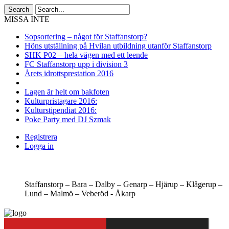
MISSA INTE
Sopsortering – något för Staffanstorp?
Höns utställning på Hvilan utbildning utanför Staffanstorp
SHK P02 – hela vägen med ett leende
FC Staffanstorp upp i division 3
Årets idrottsprestation 2016
Lagen är helt om bakfoten
Kulturpristagare 2016:
Kulturstipendiat 2016:
Poke Party med DJ Szmak
Registrera
Logga in
Staffanstorp –
Bara –
Dalby –
Genarp –
Hjärup –
Klågerup –
Lund –
Malmö –
Veberöd -
Åkarp