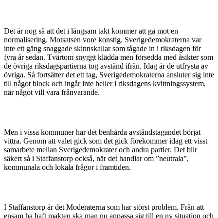
Det är nog så att det i långsam takt kommer att gå mot en
normalisering. Motsatsen vore konstig. Sverigedemo­kraterna var
inte ett gäng snaggade skinnskallar som tågade in i riksdagen för
fyra år sedan. Tvärtom snyggt klädda men försedda med åsikter som
de övriga riksdagspartierna tog avstånd ifrån. Idag är de utfrysta av
övriga. Så fortsätter det ett tag, Sverigedemokraterna ansluter sig inte
till något block och ingår inte heller i riksdagens kvittningssystem,
när något vill vara frånvarande.
Men i vissa kommuner har det benhårda avståndstagandet börjat
vittra. Genom att valet gick som det gick förekommer idag ett visst
samarbete mellan Sverigedemo­krater och andra partier. Det blir
säkert så i Staffanstorp också, när det handlar om ”neutrala”,
kommunala och lokala frågor i framtiden.
I Staffanstorp är det Moderaterna som har störst problem. Från att
ensam ha haft makten ska man nu anpassa sig till en ny situation och