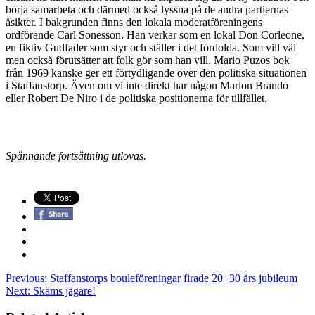
börja samarbeta och därmed också lyssna på de andra par­tiernas
åsikter. I bakgrunden finns den lokala moderatföreningens
ordförande Carl Sonesson. Han verkar som en lokal Don Corleone,
en fiktiv Gudfader som styr och ställer i det fördolda. Som vill väl
men också förutsätter att folk gör som han vill. Mario Puzos bok
från 1969 kanske ger ett förtydligande över den politiska situationen
i Staffanstorp. Även om vi inte direkt har någon Marlon Brando
eller Robert De Niro i de politiska positionerna för tillfället.
Spännande fortsättning utlovas.
Previous:
Staffanstorps bouleföreningar firade 20+30 års jubileum
Next:
Skäms jägare!