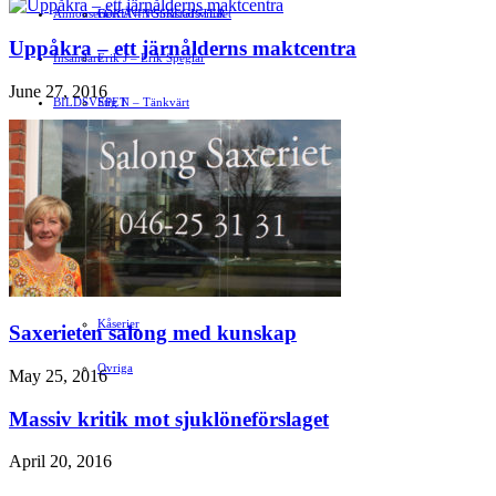
Annonsera
FÖRENINGSREGISTER
Gert Å – I Småstadsvimlet
Uppåkra – ett järnålderns maktcentra
Insändare
Erik J – Erik Speglar
June 27, 2016
BILDSVEPET
Stig N – Tänkvärt
FAMILJEBILD
Jenny A – Kvitter
»
Spegeln Info
Yrsa – Hand med Hund
LÄMNA EN GRATTISHÄLSNING
Hvilan – Trädgårdstips
MALIN B – TRENDSPANING
Kåserier
Saxerieten salong med kunskap
Ovriga
May 25, 2016
Massiv kritik mot sjuklöneförslaget
April 20, 2016