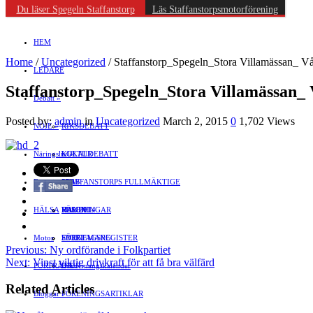
Du läser Spegeln Staffanstorp
Läs Staffanstorpsmotorförening
HEM
Home
/
Uncategorized
/
Staffanstorp_Spegeln_Stora Villamässan_ Vå
LEDARE
Staffanstorp_Spegeln_Stora Villamässan_ 
Debatt
»
Posted by:
admin
in
Uncategorized
March 2, 2015
0
1,702 Views
NÖJE
»
RIKSDEBATT
Näringsliv
LOKALDEBATT
KULTUR
»
Föreningsliv
STAFFANSTORPS FULLMÄKTIGE
Mat
JOBB
»
HÄLSA
VAL 2014
RESOR
HANDEL
FÖRENINGAR
Motor
EVENEMANG
FÖRETAGSREGISTER
SPORT
Previous:
Ny ordförande i Folkpartiet
Next:
Vinst viktig drivkraft för att få bra välfärd
PORTRÄTT
Evenemangskalender
DJUR
Related Articles
Bloggar
FÖRENINGSARTIKLAR
»