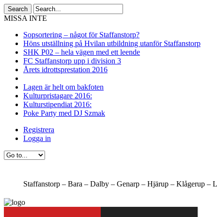
MISSA INTE
Sopsortering – något för Staffanstorp?
Höns utställning på Hvilan utbildning utanför Staffanstorp
SHK P02 – hela vägen med ett leende
FC Staffanstorp upp i division 3
Årets idrottsprestation 2016
Lagen är helt om bakfoten
Kulturpristagare 2016:
Kulturstipendiat 2016:
Poke Party med DJ Szmak
Registrera
Logga in
Staffanstorp –
Bara –
Dalby –
Genarp –
Hjärup –
Klågerup –
L