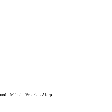
und –
Malmö –
Veberöd -
Åkarp