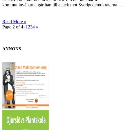
kommuninvånarna går han till attack mot Sverigedemokraterna. ...
Read More »
Page 2 of 4
«
1
2
3
4
»
ANNONS