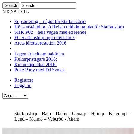
MISSA INTE
Sopsortering – något för Staffanstorp?
Höns utställning på Hvilan utbildning utanför Staffanstorp
SHK P02 – hela vägen med ett leende
FC Staffanstorp upp i division 3
Årets idrottsprestation 2016
Lagen är helt om bakfoten
Kulturpristagare 2016:
Kulturstipendiat 2016:
Poke Party med DJ Szmak
Registrera
Logga in
Staffanstorp –
Bara –
Dalby –
Genarp –
Hjärup –
Klågerup –
Lund –
Malmö –
Veberöd -
Åkarp