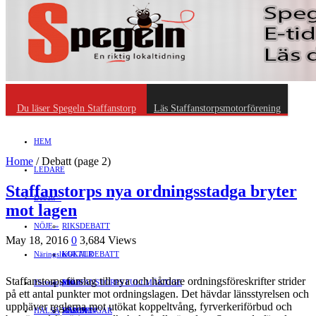
Du läser Spegeln Staffanstorp
Läs Staffanstorpsmotorförening
HEM
Home
/
Debatt
(page 2)
LEDARE
Staffanstorps nya ordningsstadga bryter
Debatt
»
mot lagen
NÖJE
»
RIKSDEBATT
May 18, 2016
0
3,684 Views
Näringsliv
LOKALDEBATT
KULTUR
»
Staffanstorps förslag till nya och hårdare ordningsföreskrifter strider
Föreningsliv
STAFFANSTORPS FULLMÄKTIGE
Mat
JOBB
»
på ett antal punkter mot ordningslagen. Det hävdar länsstyrelsen och
upphäver reglerna mot utökat koppeltvång, fyrverkeriförbud och
HÄLSA
VAL 2014
RESOR
HANDEL
FÖRENINGAR