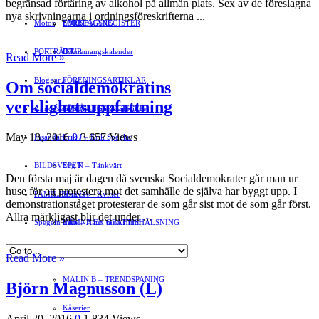
begränsad förtäring av alkohol på allmän plats. Sex av de föreslagna
nya skrivningarna i ordningsföreskrifterna ...
Motor
EVENEMANG
FÖRETAGSREGISTER
SPORT
PORTRÄTT
Evenemangskalender
DJUR
Read More »
Bloggar
FÖRENINGSARTIKLAR
»
Om socialdemokratins
verklighetsuppfattning
Annonsera
FÖRENINGSREGISTER
Gert Å – I Småstadsvimlet
May 18, 2016
0
3,657 Views
Insändare
Erik J – Erik Speglar
BILDSVEPET
Stig N – Tänkvärt
Den första maj är dagen då svenska Socialdemokrater går man ur
huse för att protestera mot det samhälle de själva har byggt upp. I
FAMILJEBILD
Jenny A – Kvitter
»
demonstrationståget protesterar de som går sist mot de som går först.
Allra märkligast blir det under ...
Spegeln Info
Yrsa – Hand med Hund
LÄMNA EN GRATTISHÄLSNING
Hvilan – Trädgårdstips
Read More »
MALIN B – TRENDSPANING
Björn Magnusson (L)
Kåserier
April 20, 2016
0
1,834 Views