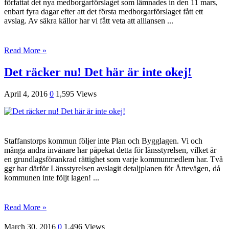
för­fattat det nya medborgarförslaget som lämnades in den 11 mars,
enbart fyra dagar efter att det första med­borgarförslaget fått ett
avslag. Av säkra källor har vi fått veta att alliansen ...
Read More »
Det räcker nu! Det här är inte okej!
April 4, 2016
0
1,595 Views
Staffanstorps kommun följer inte Plan och Bygglagen. Vi och
många andra invånare har påpekat detta för länsstyrelsen, vilket är
en grundlagsförankrad rättighet som varje kommunmedlem har. Två
ggr har därför Länsstyrelsen avslagit detaljplanen för Åttevägen, då
kommunen inte följt lagen! ...
Read More »
March 30, 2016
0
1,496 Views