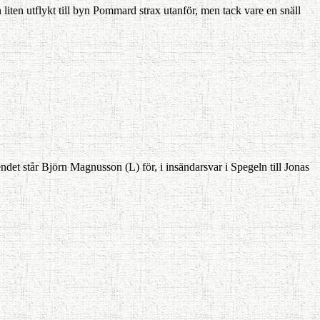
 liten utflykt till byn Pommard strax utanför, men tack vare en snäll
det står Björn Magnusson (L) för, i insändarsvar i Spegeln till Jonas