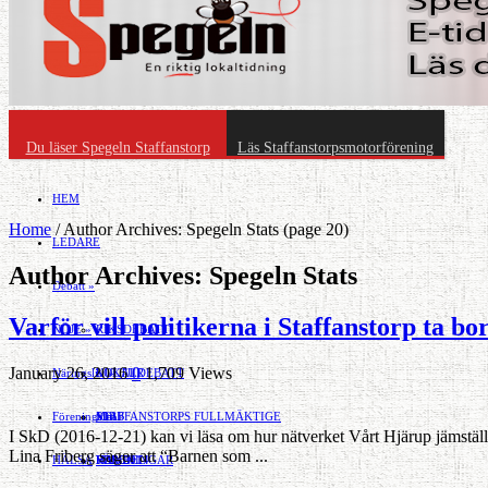
Du läser Spegeln Staffanstorp
Läs Staffanstorpsmotorförening
HEM
Home
/
Author Archives: Spegeln Stats
(page 20)
LEDARE
Author Archives: Spegeln Stats
Debatt
»
Varför vill politikerna i Staffanstorp ta 
NÖJE
»
RIKSDEBATT
January 26, 2016
0
1,709 Views
Näringsliv
LOKALDEBATT
KULTUR
»
Föreningsliv
STAFFANSTORPS FULLMÄKTIGE
Mat
JOBB
»
I SkD (2016-12-21) kan vi läsa om hur nätverket Vårt Hjärup jämställ
Lina Friberg säger att “Barnen som ...
HÄLSA
VAL 2014
RESOR
HANDEL
FÖRENINGAR