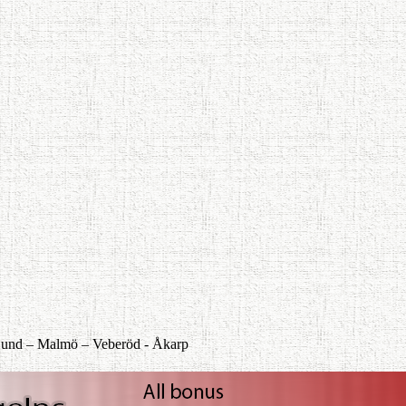
und –
Malmö –
Veberöd -
Åkarp