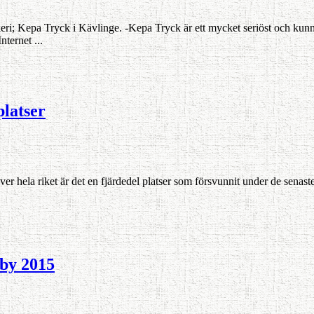
ri; Kepa Tryck i Kävlinge. -Kepa Tryck är ett mycket seriöst och kunni
ternet ...
platser
 över hela riket är det en fjärdedel platser som försvunnit under de sena
lby 2015