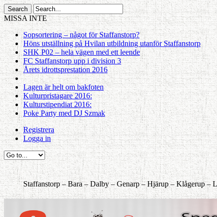
MISSA INTE
Sopsortering – något för Staffanstorp?
Höns utställning på Hvilan utbildning utanför Staffanstorp
SHK P02 – hela vägen med ett leende
FC Staffanstorp upp i division 3
Årets idrottsprestation 2016
Lagen är helt om bakfoten
Kulturpristagare 2016:
Kulturstipendiat 2016:
Poke Party med DJ Szmak
Registrera
Logga in
Staffanstorp –
Bara –
Dalby –
Genarp –
Hjärup –
Klågerup –
L