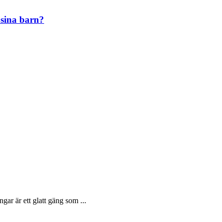
l sina barn?
 är ett glatt gäng som ...