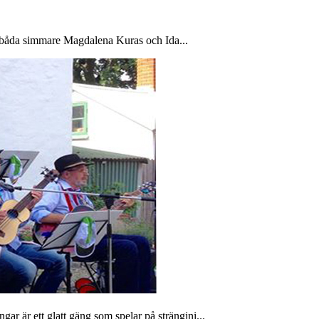
a båda simmare Magdalena Kuras och Ida...
är ett glatt gäng som spelar på strängini...