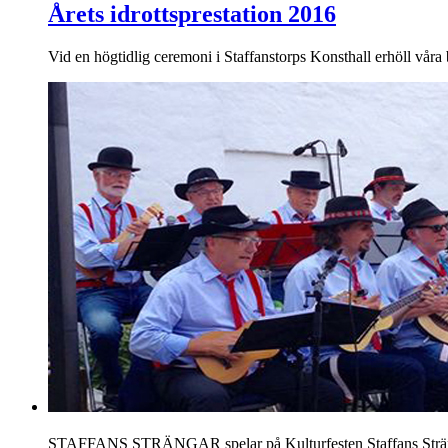
Årets idrottsprestation 2016
Vid en högtidlig ceremoni i Staffanstorps Konsthall erhöll vår
STAFFANS STRÄNGAR spelar på Kulturfesten Staffans Strängar 