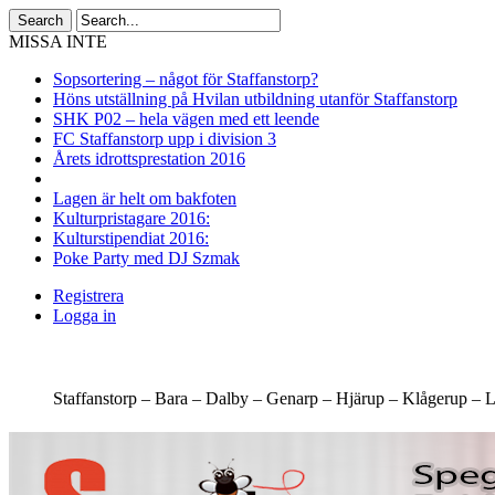
MISSA INTE
Sopsortering – något för Staffanstorp?
Höns utställning på Hvilan utbildning utanför Staffanstorp
SHK P02 – hela vägen med ett leende
FC Staffanstorp upp i division 3
Årets idrottsprestation 2016
Lagen är helt om bakfoten
Kulturpristagare 2016:
Kulturstipendiat 2016:
Poke Party med DJ Szmak
Registrera
Logga in
Staffanstorp –
Bara –
Dalby –
Genarp –
Hjärup –
Klågerup –
L