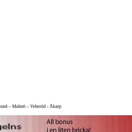
und –
Malmö –
Veberöd -
Åkarp